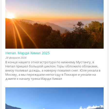
Непал. Марди Химал 2025
28 февраля 2026
В конце нашего этногастротура по нижнему Мустангу, в
Непал пришел большой циклон. Горы обложило облаками,
внизу поливал дождь, а наверху повалил снег. Юля уехала в
Москву, а мы переждали непогоду в Покхаре и уехали на
джипе к началу трека Марди Химал