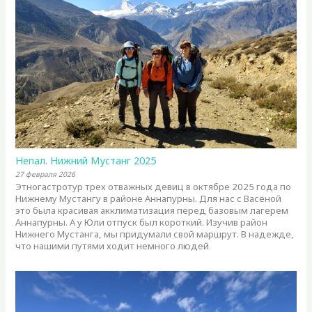
Непал. Нижний Мустанг 2025
27 февраля 2026
Этногастротур трех отважных девиц в октябре 2025 года по
Нижнему Мустангу в районе Аннапурны. Для нас с Васёной
это была красивая акклиматизация перед базовым лагерем
Аннапурны. А у Юли отпуск был короткий. Изучив район
Нижнего Мустанга, мы придумали свой маршрут. В надежде,
что нашими путями ходит немного людей