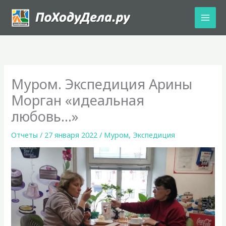
Перейти
к
содержимому
Муром. Экспедиция Арины
Морган «идеальная
любовь…»
Отчеты
/
27 января 2022
/
Муром
,
Экспедиция