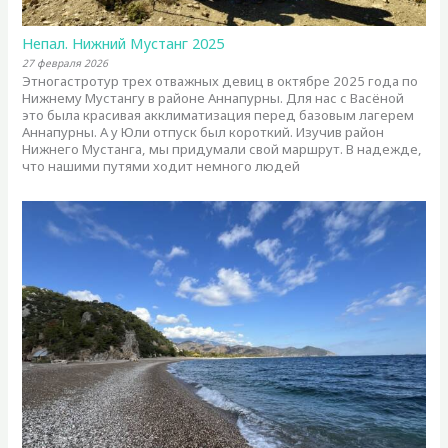
Непал. Нижний Мустанг 2025
27 февраля 2026
Этногастротур трех отважных девиц в октябре 2025 года по
Нижнему Мустангу в районе Аннапурны. Для нас с Васёной
это была красивая акклиматизация перед базовым лагерем
Аннапурны. А у Юли отпуск был короткий. Изучив район
Нижнего Мустанга, мы придумали свой маршрут. В надежде,
что нашими путями ходит немного людей