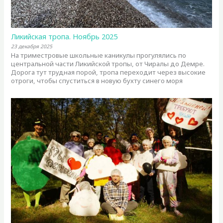
Ликийская тропа. Ноябрь 2025
23 декабря 2025
На триместровые школьные каникулы прогулялись по
центральной части Ликийской тропы, от Чиралы до Демре.
Дорога тут трудная порой, тропа переходит через высокие
отроги, чтобы спуститься в новую бухту синего моря