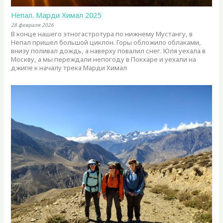
Непал. Марди Химал 2025
28 февраля 2026
В конце нашего этногастротура по нижнему Мустангу, в
Непал пришел большой циклон. Горы обложило облаками,
внизу поливал дождь, а наверху повалил снег. Юля уехала в
Москву, а мы переждали непогоду в Покхаре и уехали на
джипе к началу трека Марди Химал