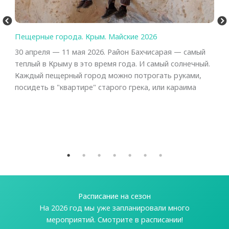
Пещерные города. Крым. Майские 2026
С
30 апреля — 11 мая 2026. Район Бахчисарая — самый
1
теплый в Крыму в это время года. И самый солнечный.
е
в
Каждый пещерный город можно потрогать руками,
с
посидеть в "квартире" старого грека, или караима
х
Расписание на сезон
На 2026 год мы уже запланировали много
мероприятий. Смотрите в расписании!