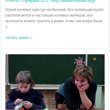
Отчеты
/
5 февраля 2012
/
Клуб занимательных наук
Музей кочевых культур необычный. Все коллекции музея
располагаются в настоящих кочевых жилищах, все
экспонаты можно трогать руками. И мы там вчера были.
:)
Этнографическое
Читать далее »
воскресенье