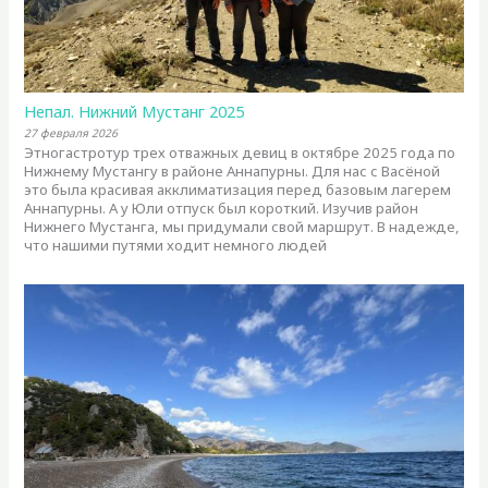
Непал. Нижний Мустанг 2025
27 февраля 2026
Этногастротур трех отважных девиц в октябре 2025 года по
Нижнему Мустангу в районе Аннапурны. Для нас с Васёной
это была красивая акклиматизация перед базовым лагерем
Аннапурны. А у Юли отпуск был короткий. Изучив район
Нижнего Мустанга, мы придумали свой маршрут. В надежде,
что нашими путями ходит немного людей