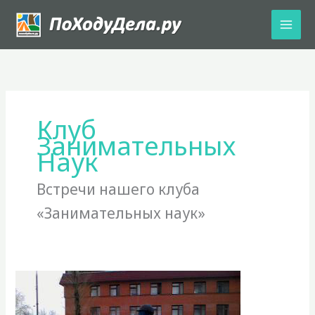
Перейти
к
содержимому
Клуб
Занимательных
Наук
Встречи нашего клуба
«Занимательных наук»