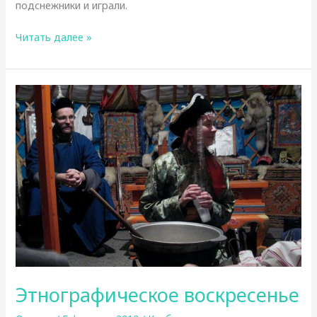
подснежники и играли.
Проводы
Читать далее »
зимы
Этнографическое воскресенье