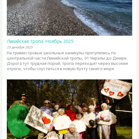
Ликийская тропа. Ноябрь 2025
23 декабря 2025
На триместровые школьные каникулы прогулялись по
центральной части Ликийской тропы, от Чиралы до Демре.
Дорога тут трудная порой, тропа переходит через высокие
отроги, чтобы спуститься в новую бухту синего моря