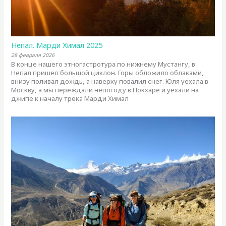
Непал. Марди Химал 2025
28 февраля 2026
В конце нашего этногастротура по нижнему Мустангу, в
Непал пришел большой циклон. Горы обложило облаками,
внизу поливал дождь, а наверху повалил снег. Юля уехала в
Москву, а мы переждали непогоду в Покхаре и уехали на
джипе к началу трека Марди Химал