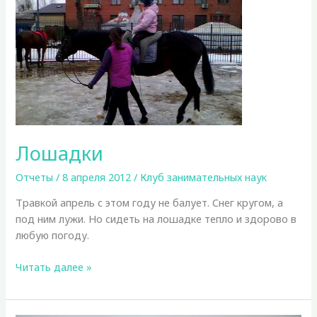
Лошадки
Отчеты
/
8 апреля 2012
/
Клуб занимательных наук
Травкой апрель с этом году не балует. Снег кругом, а
под ним лужи. Но сидеть на лошадке тепло и здорово в
любую погоду.
Лошадки
Читать далее »