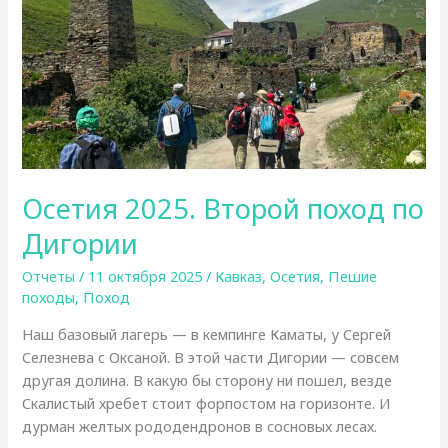
Осетия 2025. Второй поход по
Дигории
Отчеты
/
11 октября 2025
/
Кавказ
,
Осетия
,
Пешие
походы
,
Поход
Наш базовый лагерь — в кемпинге Каматы, у Сергей
Селезнева с Оксаной. В этой части Дигории — совсем
другая долина. В какую бы сторону ни пошел, везде
Скалистый хребет стоит форпостом на горизонте. И
дурман желтых рододендронов в сосновых лесах.