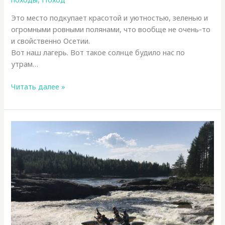
Это место подкупает красотой и уютностью, зеленью и
огромными ровными полянами, что вообще не очень-то
и свойственно Осетии.
Вот наш лагерь. Вот такое солнце будило нас по
утрам…
Осетия
Читать далее »
2025.
Первый
поход
по
Дигории