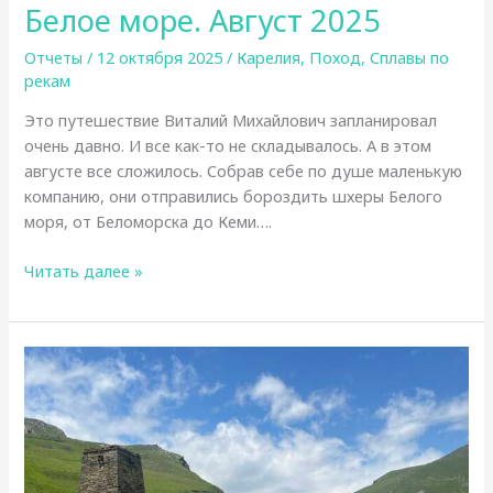
Белое море. Август 2025
Отчеты
/
12 октября 2025
/
Карелия
,
Поход
,
Сплавы по
рекам
Это путешествие Виталий Михайлович запланировал
очень давно. И все как-то не складывалось. А в этом
августе все сложилось. Собрав себе по душе маленькую
компанию, они отправились бороздить шхеры Белого
моря, от Беломорска до Кеми….
Белое
Читать далее »
море.
Август
2025