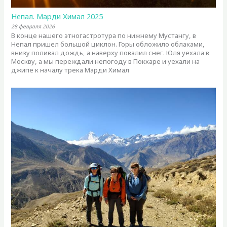
Непал. Марди Химал 2025
28 февраля 2026
В конце нашего этногастротура по нижнему Мустангу, в
Непал пришел большой циклон. Горы обложило облаками,
внизу поливал дождь, а наверху повалил снег. Юля уехала в
Москву, а мы переждали непогоду в Покхаре и уехали на
джипе к началу трека Марди Химал