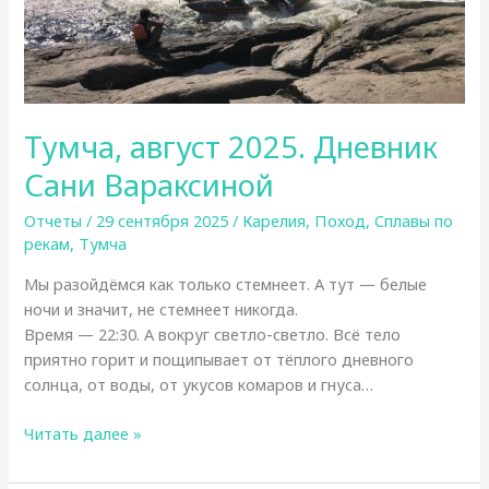
Тумча, август 2025. Дневник
Сани Вараксиной
Отчеты
/
29 сентября 2025
/
Карелия
,
Поход
,
Сплавы по
рекам
,
Тумча
Мы разойдёмся как только стемнеет. А тут — белые
ночи и значит, не стемнеет никогда.
Время — 22:30. А вокруг светло-светло. Всё тело
приятно горит и пощипывает от тёплого дневного
солнца, от воды, от укусов комаров и гнуса…
Тумча,
Читать далее »
август
2025.