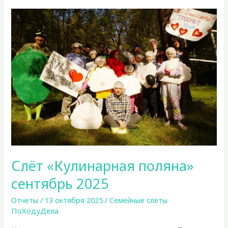
2025
Слёт «Кулинарная поляна»
сентябрь 2025
Отчеты
/
13 октября 2025
/
Семейные слёты
ПоХодуДела