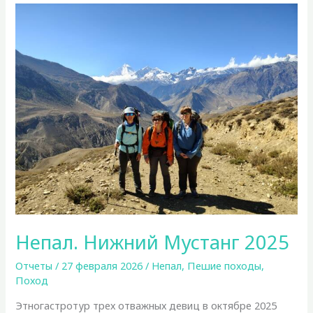
2025
Непал. Нижний Мустанг 2025
Отчеты
/
27 февраля 2026
/
Непал
,
Пешие походы
,
Поход
Этногастротур трех отважных девиц в октябре 2025