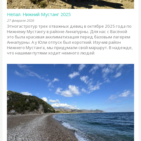
Непал. Нижний Мустанг 2025
27 февраля 2026
Этногастротур трех отважных девиц в октябре 2025 года по
Нижнему Мустангу в районе Аннапурны. Для нас с Васёной
это была красивая акклиматизация перед базовым лагерем
Аннапурны. А у Юли отпуск был короткий. Изучив район
Нижнего Мустанга, мы придумали свой маршрут. В надежде,
что нашими путями ходит немного людей