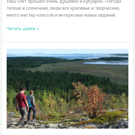
Наш слет прошел очень душевно и кулуарно. Погода
теплая и солнечная, люди все красивые и творческие,
много мастер-классов и интересных новых заданий.
Слёт
Читать далее »
«Кулинарная
поляна»
сентябрь
2025