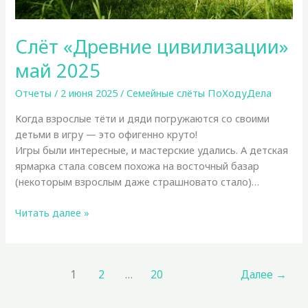
Слёт «Древние цивилизации»
май 2025
Отчеты
/
2 июня 2025
/
Семейные слёты ПоХодуДела
Когда взрослые тёти и дяди погружаются со своими
детьми в игру — это офигенно круто!
Игры были интересные, и мастерские удались. А детская
ярмарка стала совсем похожа на восточный базар
(некоторым взрослым даже страшновато стало)…
Слёт
Читать далее »
«Древние
цивилизации»
май
1
2
…
20
Далее
→
2025