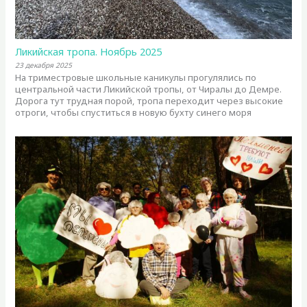
Ликийская тропа. Ноябрь 2025
23 декабря 2025
На триместровые школьные каникулы прогулялись по
центральной части Ликийской тропы, от Чиралы до Демре.
Дорога тут трудная порой, тропа переходит через высокие
отроги, чтобы спуститься в новую бухту синего моря