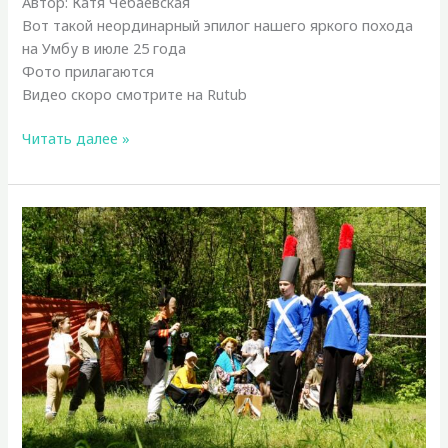
Автор: Катя Чебаевская
Вот такой неординарный эпилог нашего яркого похода
на Умбу в июле 25 года
Фото прилагаются
Видео скоро смотрите на Rutub
Азбука
Читать далее »
похода
на
Умбу’25