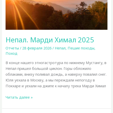
Непал. Марди Химал 2025
Отчеты
/
28 февраля 2026
/
Непал
,
Пешие походы
,
Поход
В конце нашего этногастротура по нижнему Мустангу, в
Непал пришел большой циклон. Горы обложило
облаками, внизу поливал дождь, а наверху повалил снег.
Юля уехала в Москву, а мы переждали непогоду в
Покхаре и уехали на джипе к началу трека Марди Химал
Непал.
Читать далее »
Марди
Химал