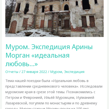
Муром. Экспедиция Арины
Морган «идеальная
любовь…»
Отчеты
/
27 января 2022
/
Муром
,
Экспедиция
Тема нашей поездки была «Идеальная любовь в
представлении средневекового человека». Исследовали
муромские края в срезе этой темы. Познакомились с
Петром и Февронией, Ильёй Муромцем, Иулианией
Лазаревской, погуляли по монастырям и по древнему
городу. Муром старше Москвы почти на 100 лет.