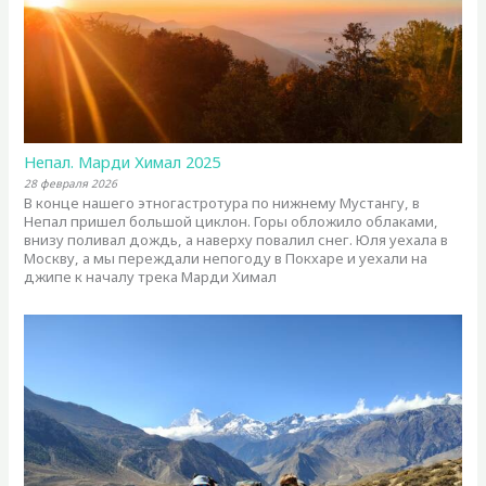
Непал. Марди Химал 2025
28 февраля 2026
В конце нашего этногастротура по нижнему Мустангу, в
Непал пришел большой циклон. Горы обложило облаками,
внизу поливал дождь, а наверху повалил снег. Юля уехала в
Москву, а мы переждали непогоду в Покхаре и уехали на
джипе к началу трека Марди Химал