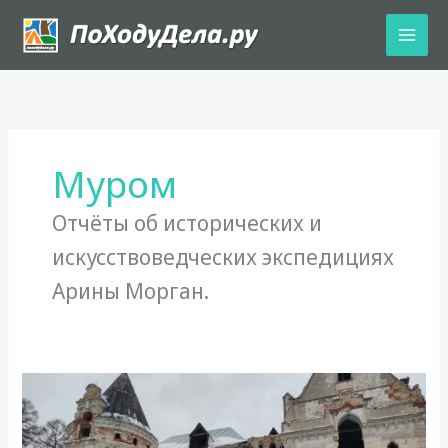
Перейти
к
содержимому
Муром
Отчёты об исторических и
искусствоведческих экспедициях
Арины Морган.