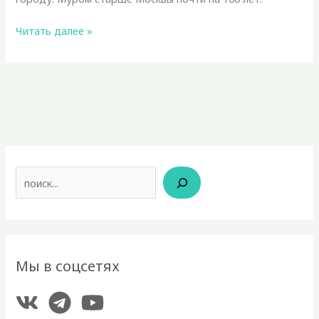
Муром.
Читать далее »
Экспедиция
Арины
Морган
«идеальная
любовь…»
Поиск
Мы в соцсетях