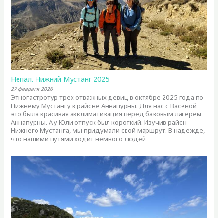
Непал. Нижний Мустанг 2025
27 февраля 2026
Этногастротур трех отважных девиц в октябре 2025 года по
Нижнему Мустангу в районе Аннапурны. Для нас с Васёной
это была красивая акклиматизация перед базовым лагерем
Аннапурны. А у Юли отпуск был короткий. Изучив район
Нижнего Мустанга, мы придумали свой маршрут. В надежде,
что нашими путями ходит немного людей