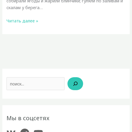
собирали ягоды и жарили блинчики; гуляли по заливам и
скалам у берега…
Белое
Читать далее »
море.
Терский
берег.
Июль
2018
Поиск
Мы в соцсетях