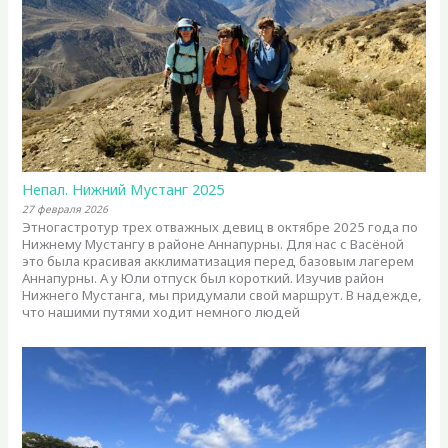
Непал. Нижний Мустанг 2025
27 февраля 2026
Этногастротур трех отважных девиц в октябре 2025 года по
Нижнему Мустангу в районе Аннапурны. Для нас с Васёной
это была красивая акклиматизация перед базовым лагерем
Аннапурны. А у Юли отпуск был короткий. Изучив район
Нижнего Мустанга, мы придумали свой маршрут. В надежде,
что нашими путями ходит немного людей