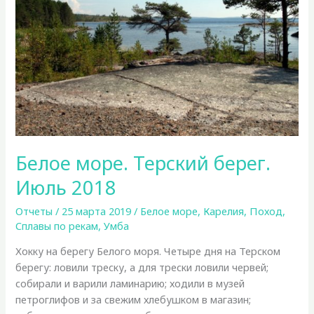
Белое море. Терский берег.
Июль 2018
Отчеты
/
25 марта 2019
/
Белое море
,
Карелия
,
Поход
,
Сплавы по рекам
,
Умба
Хокку на берегу Белого моря. Четыре дня на Терском
берегу: ловили треску, а для трески ловили червей;
собирали и варили ламинарию; ходили в музей
петроглифов и за свежим хлебушком в магазин;