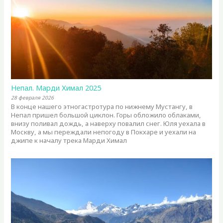
Непал. Марди Химал 2025
28 февраля 2026
В конце нашего этногастротура по нижнему Мустангу, в
Непал пришел большой циклон. Горы обложило облаками,
внизу поливал дождь, а наверху повалил снег. Юля уехала в
Москву, а мы переждали непогоду в Покхаре и уехали на
джипе к началу трека Марди Химал