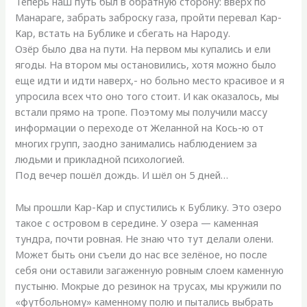
Теперь наш путь был в обратную сторону: вверх по
Манараге, забрать заброску газа, пройти перевал Кар-
Кар, встать на Бублике и сбегать на Народу.
Озёр было два на пути. На первом мы купались и ели
ягоды. На втором мы остановились, хотя можно было
еще идти и идти наверх,- но больно место красивое и я
упросила всех что оно того стоит. И как оказалось, мы
встали прямо на тропе. Поэтому мы получили массу
информации о переходе от Желанной на Кось-ю от
многих групп, заодно занимались наблюдением за
людьми и прикладной психологией.
Под вечер пошёл дождь. И шёл он 5 дней…
Мы прошли Кар-Кар и спустились к Бублику. Это озеро
такое с островом в середине. У озера — каменная
тундра, почти ровная. Не знаю что тут делали олени.
Может быть они съели до нас все зелёное, но после
себя они оставили загаженную ровным слоем каменную
пустыню. Мокрые до резинок на трусах, мы кружили по
«футбольному» каменному полю и пытались выбрать