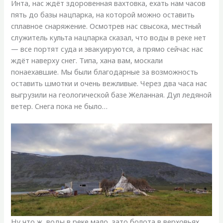
Инта, нас ждёт здоровенная вахтовка, ехать нам часов
пять до базы нацпарка, на которой можно оставить
сплавное снаряжение. Осмотрев нас свысока, местный
служитель культа нацпарка сказал, что воды в реке нет
— все портят суда и эвакуируются, а прямо сейчас нас
ждёт наверху снег. Типа, хана вам, москали
понаехавшие. Мы были благодарные за возможность
оставить шмотки и очень вежливые. Через два часа нас
выгрузили на геологической базе Желанная. Дул ледяной
ветер. Снега пока не было…
Ну что ж, воды в реке мало, зато болота в верховьях