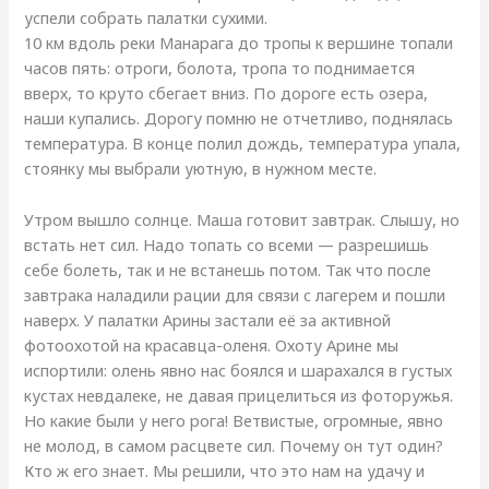
успели собрать палатки сухими.
10 км вдоль реки Манарага до тропы к вершине топали
часов пять: отроги, болота, тропа то поднимается
вверх, то круто сбегает вниз. По дороге есть озера,
наши купались. Дорогу помню не отчетливо, поднялась
температура. В конце полил дождь, температура упала,
стоянку мы выбрали уютную, в нужном месте.
Утром вышло солнце. Маша готовит завтрак. Слышу, но
встать нет сил. Надо топать со всеми — разрешишь
себе болеть, так и не встанешь потом. Так что после
завтрака наладили рации для связи с лагерем и пошли
наверх. У палатки Арины застали её за активной
фотоохотой на красавца-оленя. Охоту Арине мы
испортили: олень явно нас боялся и шарахался в густых
кустах невдалеке, не давая прицелиться из фоторужья.
Но какие были у него рога! Ветвистые, огромные, явно
не молод, в самом расцвете сил. Почему он тут один?
Кто ж его знает. Мы решили, что это нам на удачу и