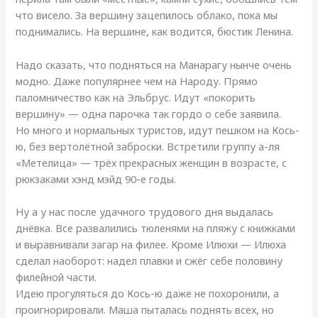
что висело. За вершину зацепилось облако, пока мы
поднимались. На вершине, как водится, бюстик Ленина.
Надо сказать, что подняться на Манарагу нынче очень
модно. Даже популярнее чем на Народу. Прямо
паломничество как на Эльбрус. Идут «покорить
вершину» — одна парочка так гордо о себе заявила.
Но много и нормальных туристов, идут пешком на Кось-
ю, без вертолётной заброски. Встретили группу а-ля
«Метелица» — трёх прекрасных женщин в возрасте, с
рюкзаками хэнд мэйд 90-е годы.
Ну а у нас после удачного трудового дня выдалась
днёвка. Все развалились тюленями на пляжу с книжками
и выравнивали загар на филее. Кроме Илюхи — Илюха
сделал наоборот: надел плавки и сжёг себе половину
филейной части.
Идею прогуляться до Кось-ю даже не похоронили, а
проигнорировали. Маша пыталась поднять всех, но