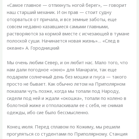
«Самое главное — отпихнуть ногой берег», — говорит
наш старший механик. И он прав — стоит судну
оторваться от причала, и все земные заботы, еще
совсем недавно казавшиеся самыми главными,
растворяются за кормой вместе с исчезающей в тумане
полоской суши. Начинается новая жизнь»… «След в
океане» А. Городницкий
Мы очень любим Север, и он любит нас. Мало того, что
нам дали погодное «окно» для Манараги, так еще
подарили солнечный день без мошки и гнуса — такого
просто не бывает. Как обычно летом на Приполярном
показали чуть позже, когда мы топали под Народу,
сидели под ней и ждали «окошка», топали по колено в
болотной жиже и отполаскивали ее с себя, не снимая
одежды, ибо сие было бессмысленно.
Конец июля. Перед сплавом по Кожиму, мы решили
прогуляться со студентами по Приполярному. Станция