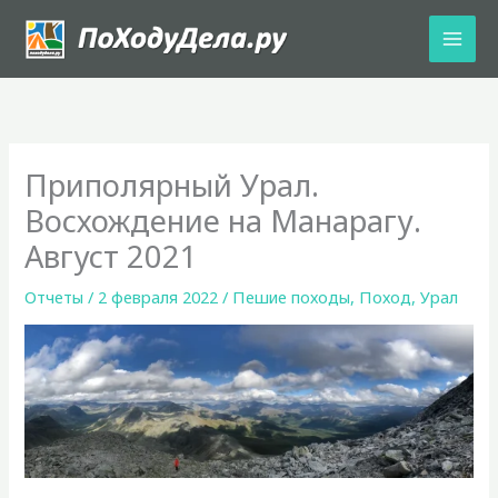
Перейти
к
содержимому
Приполярный Урал.
Восхождение на Манарагу.
Август 2021
Отчеты
/
2 февраля 2022
/
Пешие походы
,
Поход
,
Урал