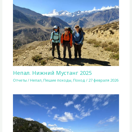
Непал. Нижний Мустанг 2025
Отчеты
/
Непал
,
Пешие походы
,
Поход
/
27 февраля 2026