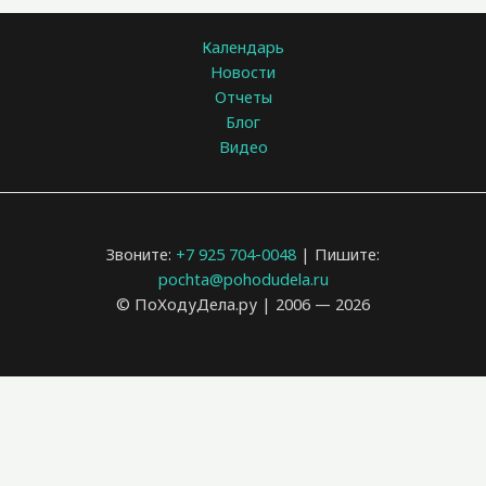
Календарь
Новости
Отчеты
Блог
Видео
Звоните:
+7 925 704-0048
| Пишите:
pochta@pohodudela.ru
© ПоХодуДела.ру | 2006 — 2026