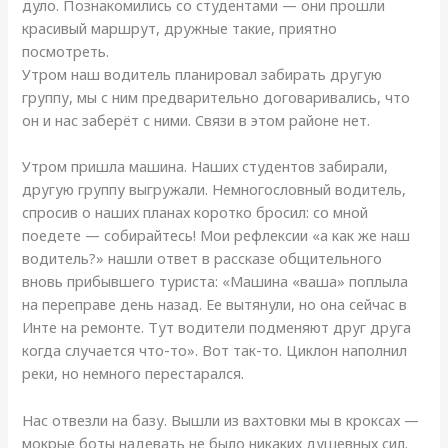
дуло. Познакомились со студентами — они прошли
красивый маршрут, дружные такие, приятно
посмотреть.
Утром наш водитель планировал забирать другую
группу, мы с ним предварительно договаривались, что
он и нас заберёт с ними. Связи в этом районе нет.
Утром пришла машина. Наших студентов забирали,
другую группу выгружали. Немногословный водитель,
спросив о наших планах коротко бросил: со мной
поедете — собирайтесь! Мои рефлексии «а как же наш
водитель?» нашли ответ в рассказе общительного
вновь прибывшего туриста: «Машина «ваша» поплыла
на переправе день назад. Ее вытянули, но она сейчас в
Инте на ремонте. Тут водители подменяют друг друга
когда случается что-то». Вот так-то. Циклон наполнил
реки, но немного перестарался.
Нас отвезли на базу. Вышли из вахтовки мы в кроксах —
мокрые боты надевать не было никаких душевных сил.