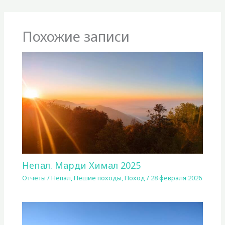
Похожие записи
Непал. Марди Химал 2025
Отчеты
/
Непал
,
Пешие походы
,
Поход
/
28 февраля 2026