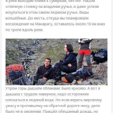
К реке выходим ближе к сумеркам, без ног. Нашли
отличную стоянку на впадении ручья, и даже успели
искупаться в этом самом ледяном ручье. Виды
волшебные. До места, откуда мы планировали
восхождение на Манарагу, оставалось около 10 км вниз
по тропе вдоль реки.
Утром горы дышали облаками. Было красиво. А вот я
дышала с трудом: наверное, надо осторожнее
плескаться в ледяной воде. Но если верить мировому
ужасу и пропавшему на обратной дороге нюху, дело
было не в омовении. Пришёл обещанный дождь, но