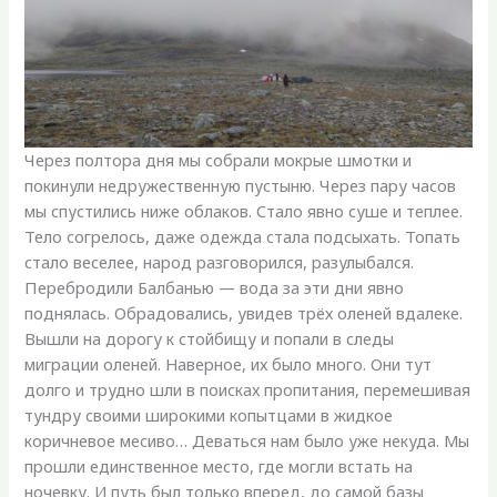
Через полтора дня мы собрали мокрые шмотки и
покинули недружественную пустыню. Через пару часов
мы спустились ниже облаков. Стало явно суше и теплее.
Тело согрелось, даже одежда стала подсыхать. Топать
стало веселее, народ разговорился, разулыбался.
Перебродили Балбанью — вода за эти дни явно
поднялась. Обрадовались, увидев трёх оленей вдалеке.
Вышли на дорогу к стойбищу и попали в следы
миграции оленей. Наверное, их было много. Они тут
долго и трудно шли в поисках пропитания, перемешивая
тундру своими широкими копытцами в жидкое
коричневое месиво… Деваться нам было уже некуда. Мы
прошли единственное место, где могли встать на
ночевку. И путь был только вперед, до самой базы