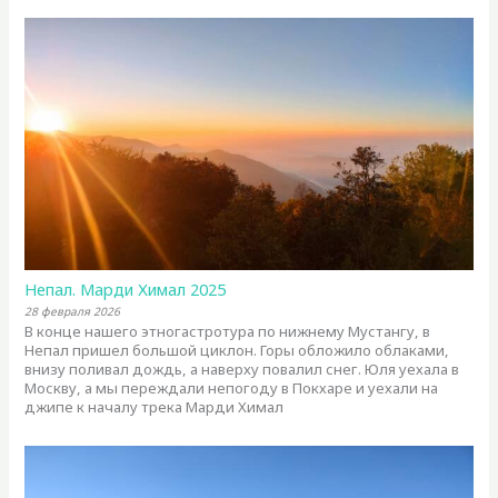
Непал. Марди Химал 2025
28 февраля 2026
В конце нашего этногастротура по нижнему Мустангу, в
Непал пришел большой циклон. Горы обложило облаками,
внизу поливал дождь, а наверху повалил снег. Юля уехала в
Москву, а мы переждали непогоду в Покхаре и уехали на
джипе к началу трека Марди Химал