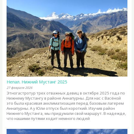
Непал. Нижний Мустанг 2025
27 февраля 2026
Этногастротур трех отважных девиц в октябре 2025 года по
Нижнему Мустангу в районе Аннапурны. Для нас с Васёной
это была красивая акклиматизация перед базовым лагерем
Аннапурны. А у Юли отпуск был короткий. Изучив район
Нижнего Мустанга, мы придумали свой маршрут. В надежде,
что нашими путями ходит немного людей