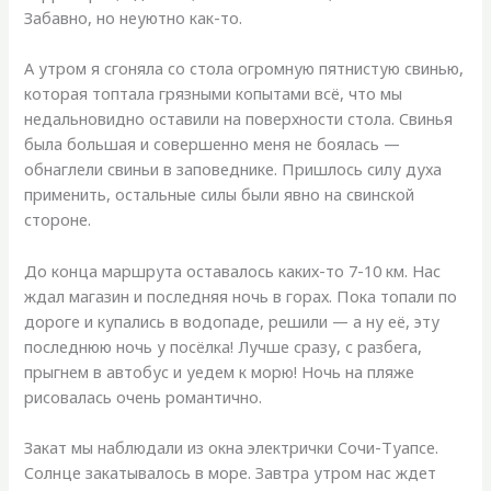
Забавно, но неуютно как-то.
А утром я сгоняла со стола огромную пятнистую свинью,
которая топтала грязными копытами всё, что мы
недальновидно оставили на поверхности стола. Свинья
была большая и совершенно меня не боялась —
обнаглели свиньи в заповеднике. Пришлось силу духа
применить, остальные силы были явно на свинской
стороне.
До конца маршрута оставалось каких-то 7-10 км. Нас
ждал магазин и последняя ночь в горах. Пока топали по
дороге и купались в водопаде, решили — а ну её, эту
последнюю ночь у посёлка! Лучше сразу, с разбега,
прыгнем в автобус и уедем к морю! Ночь на пляже
рисовалась очень романтично.
Закат мы наблюдали из окна электрички Сочи-Туапсе.
Солнце закатывалось в море. Завтра утром нас ждет