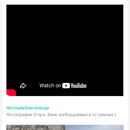
Фотоальбом похода
Фотографии Егора, Вани Шебордаевых и остальных )