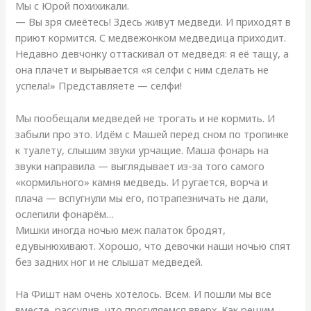
Мы с Юрой похихикали.
— Вы зря смеётесь! Здесь живут медведи. И приходят в
приют кормится. С медвежонком медведица приходит.
Недавно девчонку оттаскивал от медведя: я её тащу, а
она плачет и вырывается «я селфи с ним сделать не
успела!» Представляете — селфи!
Мы пообещали медведей не трогать и не кормить. И
забыли про это. Идём с Машей перед сном по тропинке
к туалету, слышим звуки урчащие. Маша фонарь на
звуки направила — выглядывает из-за того самого
«кормильного» камня медведь. И ругается, ворча и
плача — вспугнули мы его, потрапезничать не дали,
ослепили фонарём…
Мишки иногда ночью меж палаток бродят,
едувынюхивают. Хорошо, что девочки наши ночью спят
без задних ног и не слышат медведей.
На Фишт нам очень хотелось. Всем. И пошли мы все
вместе, рассудив, что прогуляемся вверх. Как решим,