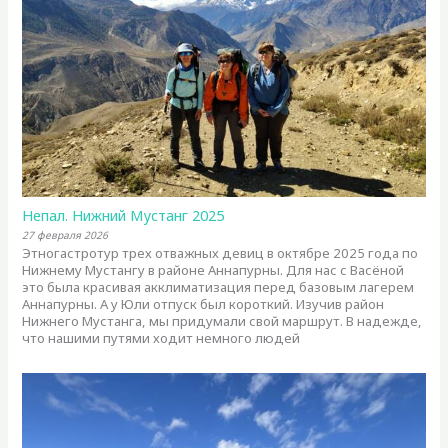
Непал. Нижний Мустанг 2025
27 февраля 2026
Этногастротур трех отважных девиц в октябре 2025 года по
Нижнему Мустангу в районе Аннапурны. Для нас с Васёной
это была красивая акклиматизация перед базовым лагерем
Аннапурны. А у Юли отпуск был короткий. Изучив район
Нижнего Мустанга, мы придумали свой маршрут. В надежде,
что нашими путями ходит немного людей