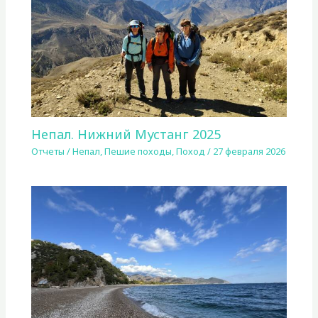
Непал. Нижний Мустанг 2025
Отчеты
/
Непал
,
Пешие походы
,
Поход
/
27 февраля 2026