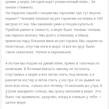
домик у моря, сегодня ждёт романтичный пляж… За
окном стемнело.
На перроне нашей станции мы спросили: где тут вкусно
кормят? Человек показал на ресторанчик на пляже в 100
метрах от нас. Мы заказали ужин и пошли купаться.
Прибой шипел в темноте, а море было теплым-теплым,
как парное молоко. Мы долго отмокали, а Маша
принесла пару бокалов вина из ресторана. Мы сидели на
полотенце, опустив ноги в море. И все во круг было
такое сказочное, тёплое и нереальное.
А потом мы пошли на дикий пляж, прямо в тапочках по
колючкам. В ботинки влезать никому не хотелось.
Спустились к морю и все легли спать под молом, а я
разожгла костер и легла спать у костра. И он дымил на
всех всю ночь, только все почему-то молчали до утра. А
утром зажарило солнце, мы сразу заползли в море. Это
было так правильно, здорово, когда в спальне у тебя —
целое море.