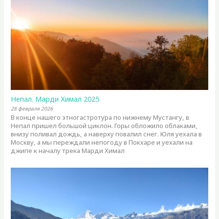
Непал. Марди Химал 2025
28 февраля 2026
В конце нашего этногастротура по нижнему Мустангу, в
Непал пришел большой циклон. Горы обложило облаками,
внизу поливал дождь, а наверху повалил снег. Юля уехала в
Москву, а мы переждали непогоду в Покхаре и уехали на
джипе к началу трека Марди Химал