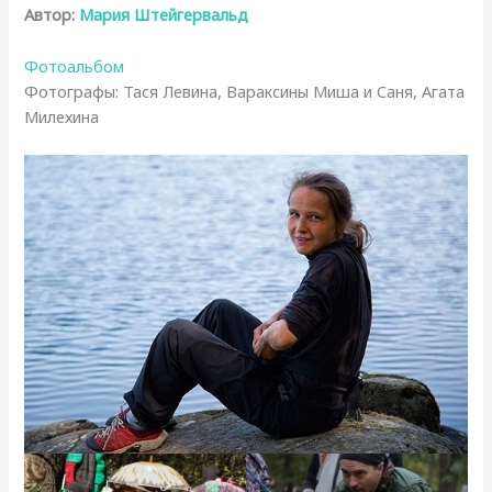
Автор:
Мария Штейгервальд
Фотоальбом
Фотографы: Тася Левина, Вараксины Миша и Саня, Агата
Милехина