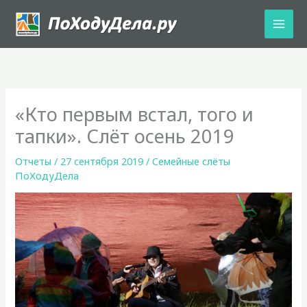
Перейти
к
содержимому
«Кто первым встал, того и
тапки». Слёт осень 2019
Отчеты
/
27 сентября 2019
/
Семейные слёты
ПоХодуДела