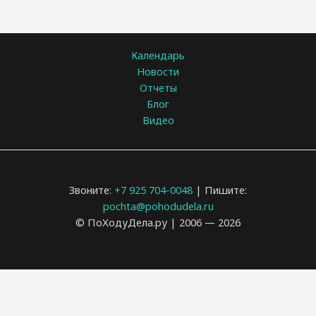
Календарь
Новости
Отчеты
Блог
Видео
Звоните:
+7 925 704-0048
| Пишите:
pochta@pohodudela.ru
© ПоХодуДела.ру | 2006 — 2026