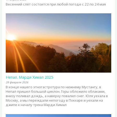
Весенний слёт состоится при любой погоде с 22 по 24 мая
Непал. Марди Химал 2025
28 февраля 2026
В конце нашего этногастротура по нижнему Мустангу, в
Непал пришел большой циклон. Горы обложило облаками,
внизу поливал дождь, а наверху повалил снег. Юля уехала в
Москву, а мы переждали непогоду в Покхаре и уехали на
джипе к началу трека Марди Химал