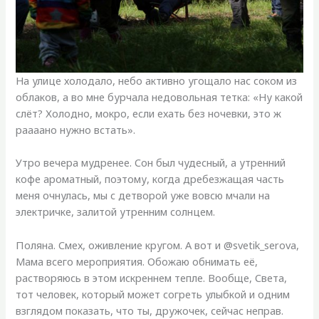
На улице холодало, небо активно угощало нас соком из
облаков, а во мне бурчала недовольная тетка: «Ну какой
слёт? Холодно, мокро, если ехать без ночевки, это ж
раааано нужно встать».
Утро вечера мудренее. Сон был чудесный, а утренний
кофе ароматный, поэтому, когда дребезжащая часть
меня очнулась, мы с детворой уже вовсю мчали на
электричке, залитой утренним солнцем.
Поляна. Смех, оживление кругом. А вот и @svetik_serova,
Мама всего мероприятия. Обожаю обнимать её,
растворяюсь в этом искреннем тепле. Вообще, Света,
тот человек, который может согреть улыбкой и одним
взглядом показать, что ты, дружочек, сейчас неправ.