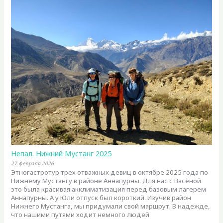
Непал. Нижний Мустанг 2025
27 февраля 2026
Этногастротур трех отважных девиц в октябре 2025 года по
Нижнему Мустангу в районе Аннапурны. Для нас с Васёной
это была красивая акклиматизация перед базовым лагерем
Аннапурны. А у Юли отпуск был короткий. Изучив район
Нижнего Мустанга, мы придумали свой маршрут. В надежде,
что нашими путями ходит немного людей