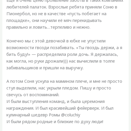
Еще я очень ценю проявление заботы в таких компаниях
любителей палаток. Взрослые ребята приняли Соню в
Пионербол, но не в качестве «пусть побегает на
площадке», они научили её мяч перекидывать
правильно и ловить…терпеливо и нежно.
Конечно мы с этой девочкой в юбке не упустили
возможности гвозди позабивать. «Ты гвоздь держи, а я
бить буду!» — распределила роли дочь. Я держалась,
как могла, но руки дрожали))) нас вычислили в толпе
забивальщиков и пришли на выручку.
А потом Соня уснула на мамином плече, и мне не просто
стул выделили, нас укрыли пледом. Пишу и просто
свечусь от воспоминаний.
И были выступления команд, и была церемония
награждения. И был красивейший фейерверк. И был
кулинарный шедевр Ромы @coluchiy
И были рядом родные и близкие по духу люди!