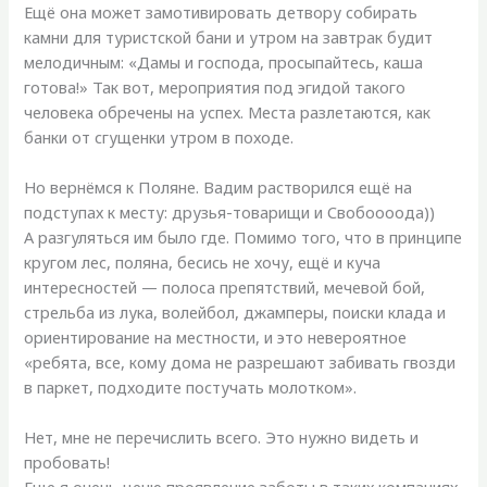
Ещё она может замотивировать детвору собирать
камни для туристской бани и утром на завтрак будит
мелодичным: «Дамы и господа, просыпайтесь, каша
готова!» Так вот, мероприятия под эгидой такого
человека обречены на успех. Места разлетаются, как
банки от сгущенки утром в походе.
Но вернёмся к Поляне. Вадим растворился ещё на
подступах к месту: друзья-товарищи и Свобоооода))
А разгуляться им было где. Помимо того, что в принципе
кругом лес, поляна, бесись не хочу, ещё и куча
интересностей — полоса препятствий, мечевой бой,
стрельба из лука, волейбол, джамперы, поиски клада и
ориентирование на местности, и это невероятное
«ребята, все, кому дома не разрешают забивать гвозди
в паркет, подходите постучать молотком».
Нет, мне не перечислить всего. Это нужно видеть и
пробовать!