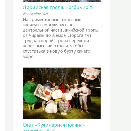
Ликийская тропа. Ноябрь 2025
23 декабря 2025
На триместровые школьные
каникулы прогулялись по
центральной части Ликийской тропы,
от Чиралы до Демре. Дорога тут
трудная порой, тропа переходит
через высокие отроги, чтобы
спуститься в новую бухту синего
моря
Слёт «Кулинарная поляна»