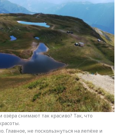
ти озёра снимают так красиво? Так, что
красоты.
о. Главное, не поскользнуться на лепёхе и