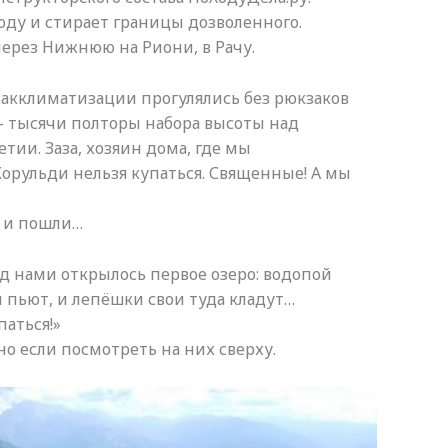
оду и стирает границы дозволенного.
ерез Нижнюю на Риони, в Рачу.
 акклиматизации прогулялись без рюкзаков
,- тысячи полторы набора высоты над
ии. Заза, хозяин дома, где мы
 Корульди нельзя купаться. Священные! А мы
х и пошли…
д нами открылось первое озеро: водопой
 и пьют, и лепёшки свои туда кладут…
паться!»
но если посмотреть на них сверху.