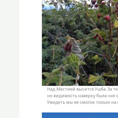
Над Местией высится Ушба. За т
но видимость наверху была «не о
Увидеть мы ее смогли только на 