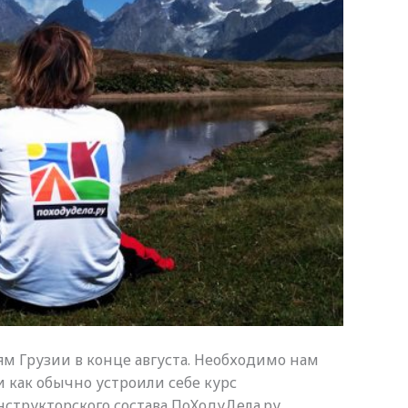
ям Грузии в конце августа. Необходимо нам
 и как обычно устроили себе курс
трукторского состава ПоХодуДела.ру.