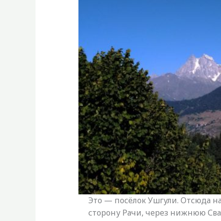
Это — посёлок Ушгули. Отсюда н
сторону Рачи, через нижнюю Св