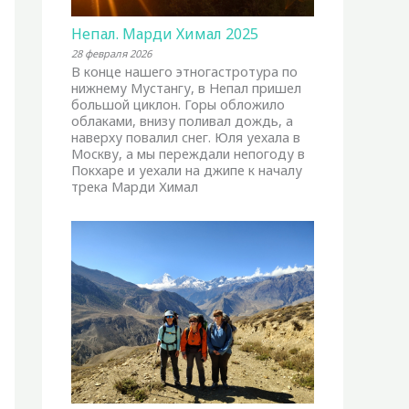
Непал. Марди Химал 2025
28 февраля 2026
В конце нашего этногастротура по
нижнему Мустангу, в Непал пришел
большой циклон. Горы обложило
облаками, внизу поливал дождь, а
наверху повалил снег. Юля уехала в
Москву, а мы переждали непогоду в
Покхаре и уехали на джипе к началу
трека Марди Химал