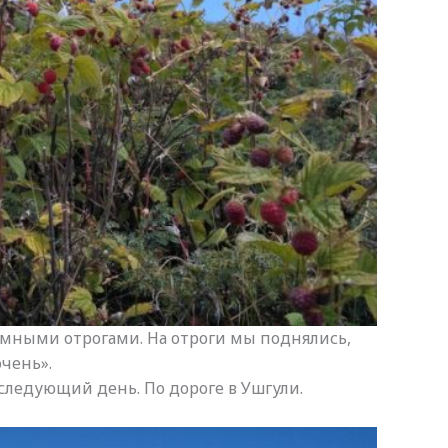
ёмными отрогами. На отроги мы поднялись,
чень».
следующий день. По дороге в Ушгули.