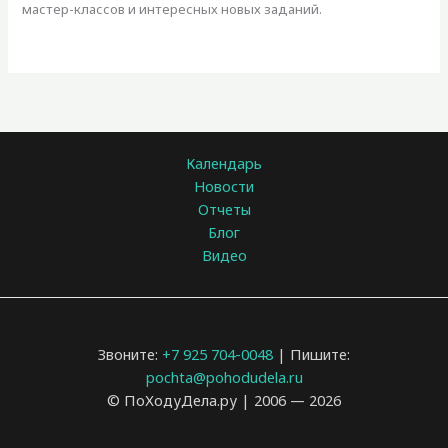
мастер-классов и интересных новых заданий.
Календарь
Новости
Отчеты
Блог
Видео
Звоните:
+7 925 704-0048
| Пишите:
pochta@pohodudela.ru
© ПоХодуДела.ру | 2006 — 2026