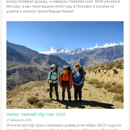
внизу поливал дождь, а наверху повалил снег. Юля уехала в
Москву, а мы переждали непогоду в Покхаре и уехали на
джипе к началу трека Марди Химал
Непал. Нижний Мустанг 2025
27 февраля 2026
Этногастротур трех отважных девиц в октябре 2025 года по
Нижнему Мустангу в районе Аннапурны. Для нас с Васёной