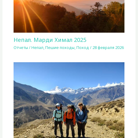
Непал. Марди Химал 2025
Отчеты
/
Непал
,
Пешие походы
,
Поход
/
28 февраля 2026