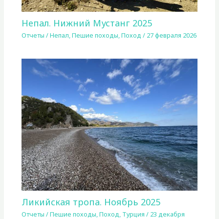
Непал. Нижний Мустанг 2025
Отчеты
/
Непал
,
Пешие походы
,
Поход
/
27 февраля 2026
Ликийская тропа. Ноябрь 2025
Отчеты
/
Пешие походы
,
Поход
,
Турция
/
23 декабря