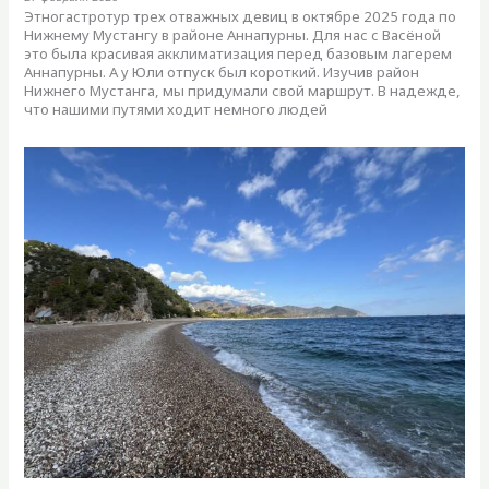
Этногастротур трех отважных девиц в октябре 2025 года по
Нижнему Мустангу в районе Аннапурны. Для нас с Васёной
это была красивая акклиматизация перед базовым лагерем
Аннапурны. А у Юли отпуск был короткий. Изучив район
Нижнего Мустанга, мы придумали свой маршрут. В надежде,
что нашими путями ходит немного людей