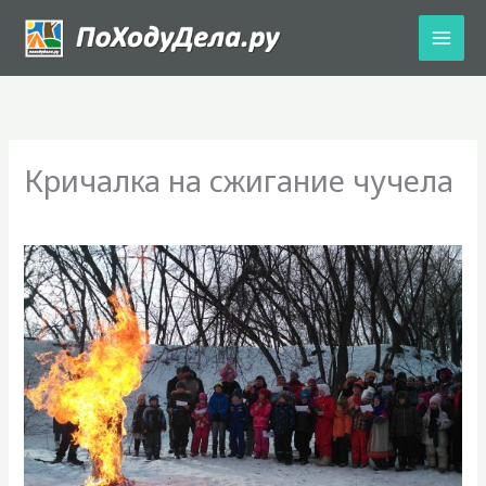
Перейти
к
содержимому
Кричалка на сжигание чучела