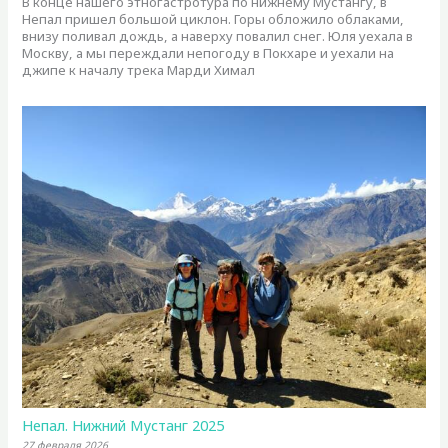
В конце нашего этногастротура по нижнему Мустангу, в
Непал пришел большой циклон. Горы обложило облаками,
внизу поливал дождь, а наверху повалил снег. Юля уехала в
Москву, а мы переждали непогоду в Покхаре и уехали на
джипе к началу трека Марди Химал
Непал. Нижний Мустанг 2025
27 февраля 2026