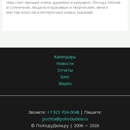
Наш слет прошел очень душевно и кулуарно. Погода теплая
и солнечная, люди все красивые и творческие, много
мастер-классов и интересных новых заданий.
Календарь
Новости
Отчеты
Блог
Видео
Звоните:
+7 925 704-0048
| Пишите:
pochta@pohodudela.ru
© ПоХодуДела.ру | 2006 — 2026