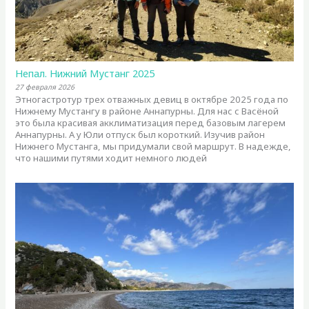
Непал. Нижний Мустанг 2025
27 февраля 2026
Этногастротур трех отважных девиц в октябре 2025 года по
Нижнему Мустангу в районе Аннапурны. Для нас с Васёной
это была красивая акклиматизация перед базовым лагерем
Аннапурны. А у Юли отпуск был короткий. Изучив район
Нижнего Мустанга, мы придумали свой маршрут. В надежде,
что нашими путями ходит немного людей