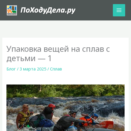
Перейти
к
содержимому
Упаковка вещей на сплав с
детьми — 1
Блог
/
3 марта 2025
/
Сплав