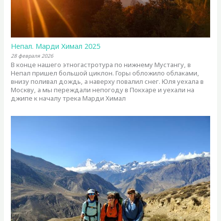
Непал. Марди Химал 2025
28 февраля 2026
В конце нашего этногастротура по нижнему Мустангу, в
Непал пришел большой циклон. Горы обложило облаками,
внизу поливал дождь, а наверху повалил снег. Юля уехала в
Москву, а мы переждали непогоду в Покхаре и уехали на
джипе к началу трека Марди Химал