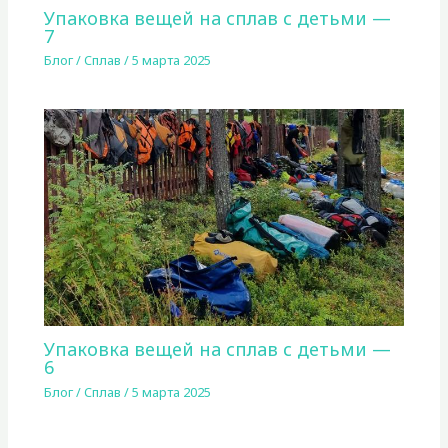
Упаковка вещей на сплав с детьми —
7
Блог
/
Сплав
/
5 марта 2025
Упаковка вещей на сплав с детьми —
6
Блог
/
Сплав
/
5 марта 2025