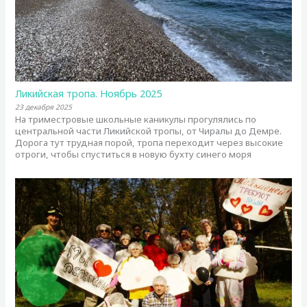
Ликийская тропа. Ноябрь 2025
23 декабря 2025
На триместровые школьные каникулы прогулялись по
центральной части Ликийской тропы, от Чиралы до Демре.
Дорога тут трудная порой, тропа переходит через высокие
отроги, чтобы спуститься в новую бухту синего моря