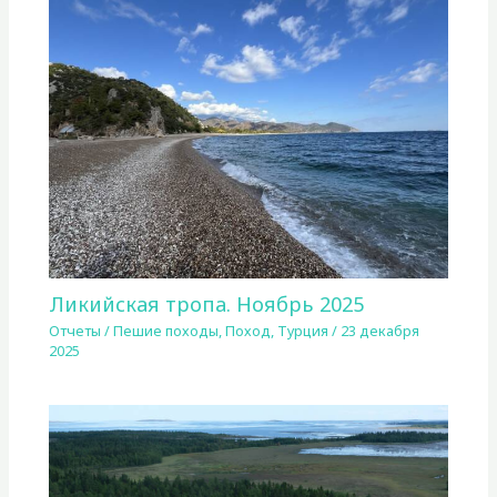
Ликийская тропа. Ноябрь 2025
Отчеты
/
Пешие походы
,
Поход
,
Турция
/
23 декабря
2025