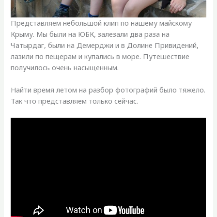
Представляем небольшой клип по нашему майскому
Крыму. Мы были на ЮБК, залезали два раза на
Чатырдаг, были на Демерджи и в Долине Привидений,
лазили по пещерам и купались в море. Путешествие
получилось очень насыщенным.
Найти время летом на разбор фотографий было тяжело.
Так что представляем только сейчас.