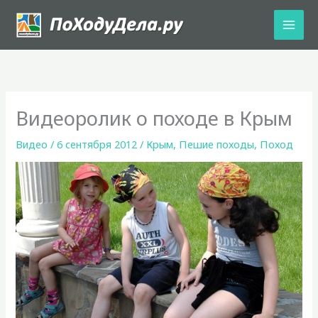
Перейти
к
содержимому
Видеоролик о походе в Крым
Видео
/
6 сентября 2012
/
Крым
,
Пешие походы
,
Поход