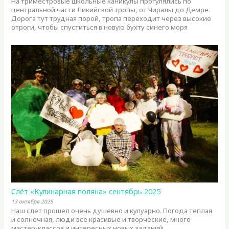
На триместровые школьные каникулы прогулялись по
центральной части Ликийской тропы, от Чиралы до Демре.
Дорога тут трудная порой, тропа переходит через высокие
отроги, чтобы спуститься в новую бухту синего моря
Слёт «Кулинарная поляна» сентябрь 2025
13 октября 2025
Наш слет прошел очень душевно и кулуарно. Погода теплая
и солнечная, люди все красивые и творческие, много
мастер-классов и интересных новых заданий.