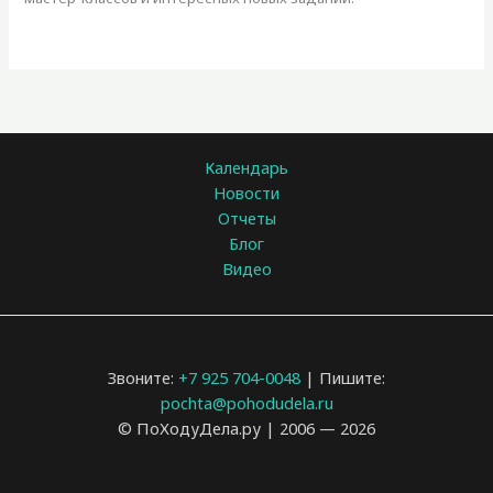
Календарь
Новости
Отчеты
Блог
Видео
Звоните:
+7 925 704-0048
| Пишите:
pochta@pohodudela.ru
© ПоХодуДела.ру | 2006 — 2026