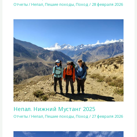
Отчеты
/
Непал
,
Пешие походы
,
Поход
/
28 февраля 2026
Непал. Нижний Мустанг 2025
Отчеты
/
Непал
,
Пешие походы
,
Поход
/
27 февраля 2026