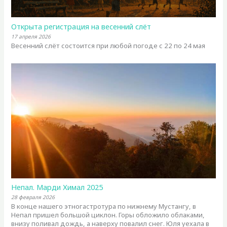
Открыта регистрация на весенний слёт
17 апреля 2026
Весенний слёт состоится при любой погоде с 22 по 24 мая
Непал. Марди Химал 2025
28 февраля 2026
В конце нашего этногастротура по нижнему Мустангу, в
Непал пришел большой циклон. Горы обложило облаками,
внизу поливал дождь, а наверху повалил снег. Юля уехала в