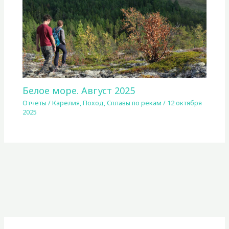
Белое море. Август 2025
Отчеты
/
Карелия
,
Поход
,
Сплавы по рекам
/
12 октября
2025