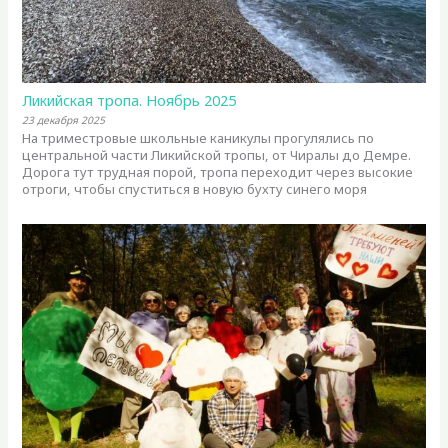
Ликийская тропа. Ноябрь 2025
23 декабря 2025
На триместровые школьные каникулы прогулялись по
центральной части Ликийской тропы, от Чиралы до Демре.
Дорога тут трудная порой, тропа переходит через высокие
отроги, чтобы спуститься в новую бухту синего моря