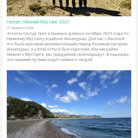
Непал. Нижний Мустанг 2025
27 февраля 2026
Этногастротур трех отважных девиц в октябре 2025 года по
Нижнему Мустангу в районе Аннапурны. Для нас с Васёной
это была красивая акклиматизация перед базовым лагерем
Аннапурны. А у Юли отпуск был короткий. Изучив район
Нижнего Мустанга, мы придумали свой маршрут. В надежде,
что нашими путями ходит немного людей