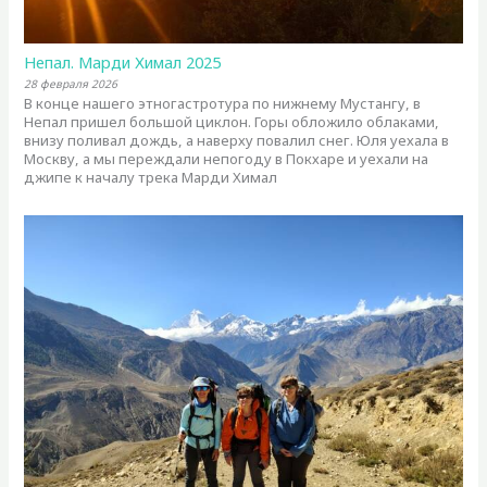
Непал. Марди Химал 2025
28 февраля 2026
В конце нашего этногастротура по нижнему Мустангу, в
Непал пришел большой циклон. Горы обложило облаками,
внизу поливал дождь, а наверху повалил снег. Юля уехала в
Москву, а мы переждали непогоду в Покхаре и уехали на
джипе к началу трека Марди Химал