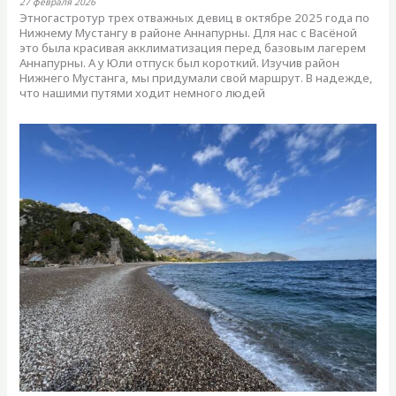
27 февраля 2026
Этногастротур трех отважных девиц в октябре 2025 года по
Нижнему Мустангу в районе Аннапурны. Для нас с Васёной
это была красивая акклиматизация перед базовым лагерем
Аннапурны. А у Юли отпуск был короткий. Изучив район
Нижнего Мустанга, мы придумали свой маршрут. В надежде,
что нашими путями ходит немного людей