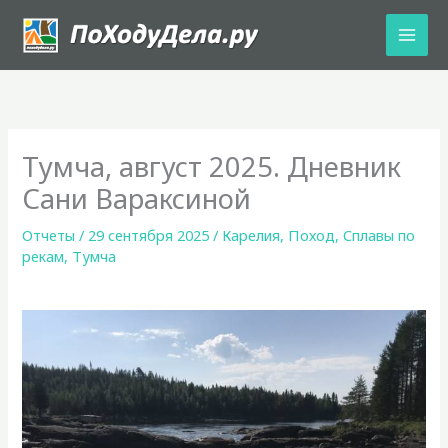
Перейти
к
содержимому
Тумча, август 2025. Дневник
Сани Вараксиной
Отчеты
/
29 сентября 2025
/
Карелия
,
Поход
,
Сплавы по
рекам
,
Тумча