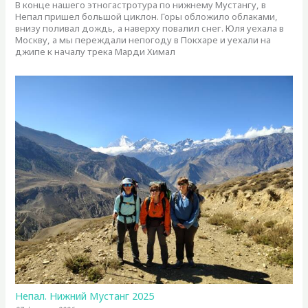
В конце нашего этногастротура по нижнему Мустангу, в
Непал пришел большой циклон. Горы обложило облаками,
внизу поливал дождь, а наверху повалил снег. Юля уехала в
Москву, а мы переждали непогоду в Покхаре и уехали на
джипе к началу трека Марди Химал
Непал. Нижний Мустанг 2025