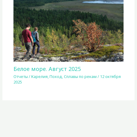
Белое море. Август 2025
Отчеты
/
Карелия
,
Поход
,
Сплавы по рекам
/
12 октября
2025