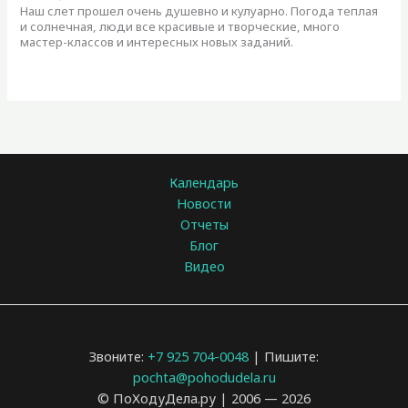
Наш слет прошел очень душевно и кулуарно. Погода теплая
и солнечная, люди все красивые и творческие, много
мастер-классов и интересных новых заданий.
Календарь
Новости
Отчеты
Блог
Видео
Звоните:
+7 925 704-0048
| Пишите:
pochta@pohodudela.ru
© ПоХодуДела.ру | 2006 — 2026