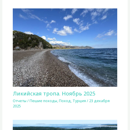
Ликийская тропа. Ноябрь 2025
Отчеты
/
Пешие походы
,
Поход
,
Турция
/
23 декабря
2025