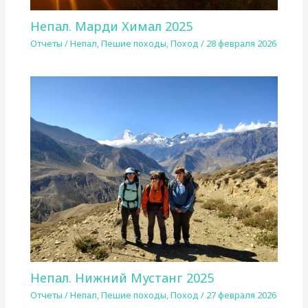
Непал. Марди Химал 2025
Отчеты
/
Непал
,
Пешие походы
,
Поход
/
28 февраля 2026
Непал. Нижний Мустанг 2025
Отчеты
/
Непал
,
Пешие походы
,
Поход
/
27 февраля 2026