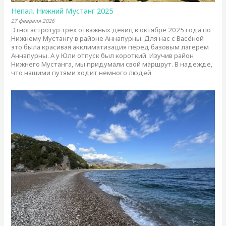
Непал. Нижний Мустанг 2025
27 февраля 2026
Этногастротур трех отважных девиц в октябре 2025 года по
Нижнему Мустангу в районе Аннапурны. Для нас с Васёной
это была красивая акклиматизация перед базовым лагерем
Аннапурны. А у Юли отпуск был короткий. Изучив район
Нижнего Мустанга, мы придумали свой маршрут. В надежде,
что нашими путями ходит немного людей