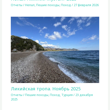
Отчеты
/
Непал
,
Пешие походы
,
Поход
/
27 февраля 2026
Ликийская тропа. Ноябрь 2025
Отчеты
/
Пешие походы
,
Поход
,
Турция
/
23 декабря
2025