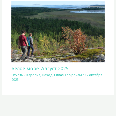
Белое море. Август 2025
Отчеты
/
Карелия
,
Поход
,
Сплавы по рекам
/
12 октября
2025