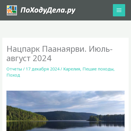
Перейти
к
содержимому
Нацпарк Паанаярви. Июль-
август 2024
Отчеты
/
17 декабря 2024
/
Карелия
,
Пешие походы
,
Поход