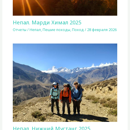
Непал. Марди Химал 2025
Отчеты
/
Непал
,
Пешие походы
,
Поход
/
28 февраля 2026
Непал. Нижний Мустанг 2025