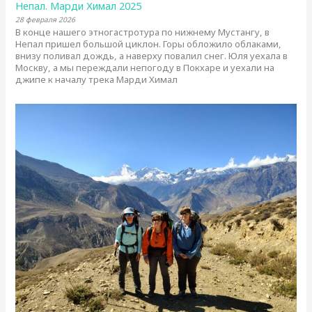
Непал. Марди Химал 2025
28 февраля 2026
В конце нашего этногастротура по нижнему Мустангу, в
Непал пришел большой циклон. Горы обложило облаками,
внизу поливал дождь, а наверху повалил снег. Юля уехала в
Москву, а мы переждали непогоду в Покхаре и уехали на
джипе к началу трека Марди Химал