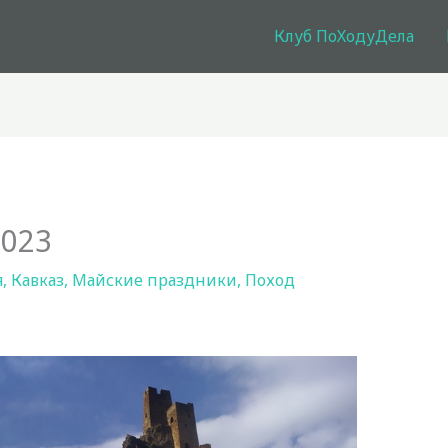
Клуб ПоХодуДела
2023
я
,
Кавказ
,
Майские праздники
,
Поход