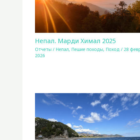
Непал. Марди Химал 2025
Отчеты
/
Непал
,
Пешие походы
,
Поход
/
28 фев
2026