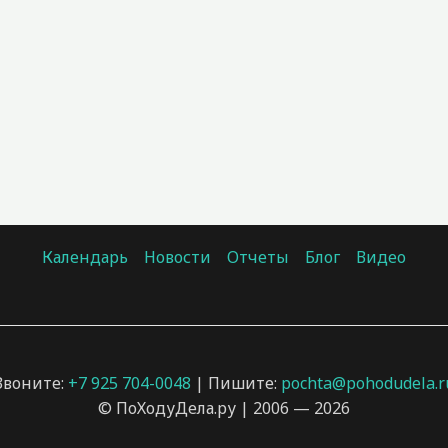
Календарь
Новости
Отчеты
Блог
Видео
Звоните:
+7 925 704-0048
| Пишите:
pochta@pohodudela.r
© ПоХодуДела.ру | 2006 — 2026