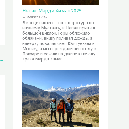
Непал. Марди Химал 2025
28 февраля 2026
В конце нашего этногастротура по
нижнему Мустангу, в Непал пришел
большой циклон. Горы обложило
облаками, внизу поливал дождь, а
наверху повалил снег. Юля уехала в
Москву, а мы переждали непогоду в
Покхаре и уехали на джипе к началу
трека Марди Химал
→