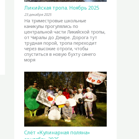
Ликийская тропа. Ноябрь 2025
23 декабря 2025
На триместровые школьные
каникулы прогулялись по
центральной части Ликийской тропы,
от Чиралы до Демре. Дорога тут
трудная порой, тропа переходит
через высокие отроги, чтобы
спуститься в новую бухту синего
моря
Слёт «Кулинарная поляна»