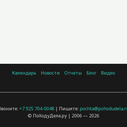
Календарь
Новости
Отчеты
Блог
Видео
Звоните:
+7 925 704-0048
| Пишите:
pochta@pohodudela.r
© ПоХодуДела.ру | 2006 — 2026