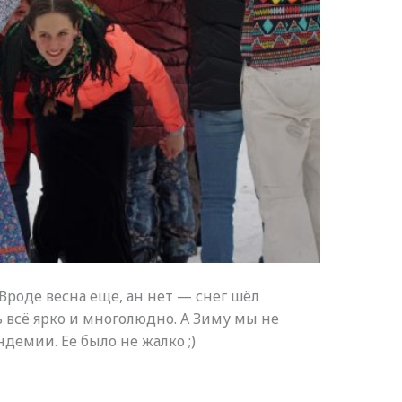
 Вроде весна еще, ан нет — снег шёл
всё ярко и многолюдно. А Зиму мы не
демии. Её было не жалко ;)