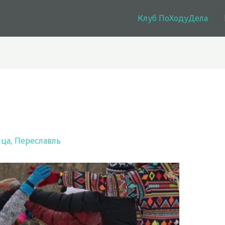
Клуб ПоХодуДела
ица
,
Переславль