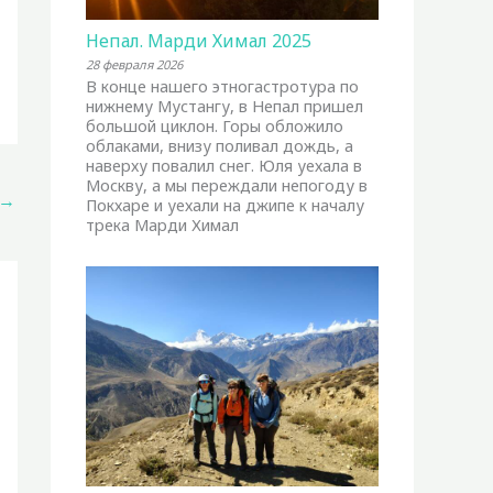
Непал. Марди Химал 2025
28 февраля 2026
В конце нашего этногастротура по
нижнему Мустангу, в Непал пришел
большой циклон. Горы обложило
облаками, внизу поливал дождь, а
наверху повалил снег. Юля уехала в
Москву, а мы переждали непогоду в
→
Покхаре и уехали на джипе к началу
трека Марди Химал