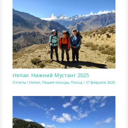
Непал. Нижний Мустанг 2025
Отчеты
/
Непал
,
Пешие походы
,
Поход
/
27 февраля 2026