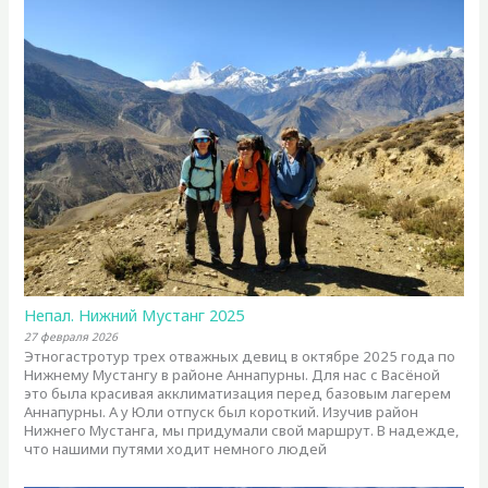
Непал. Нижний Мустанг 2025
27 февраля 2026
Этногастротур трех отважных девиц в октябре 2025 года по
Нижнему Мустангу в районе Аннапурны. Для нас с Васёной
это была красивая акклиматизация перед базовым лагерем
Аннапурны. А у Юли отпуск был короткий. Изучив район
Нижнего Мустанга, мы придумали свой маршрут. В надежде,
что нашими путями ходит немного людей