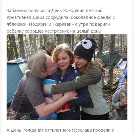
Забавным получился День Рождения детский.
Креативная Даша соорудила шоколадное фандю с
яблоками. Подарки и «каравай» с утра подарили
ребёнку хорошее настроение на целый день:
А День Рождения пятилетнего Ярослава провели в