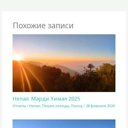
Похожие записи
Непал. Марди Химал 2025
Отчеты
/
Непал
,
Пешие походы
,
Поход
/
28 февраля 2026