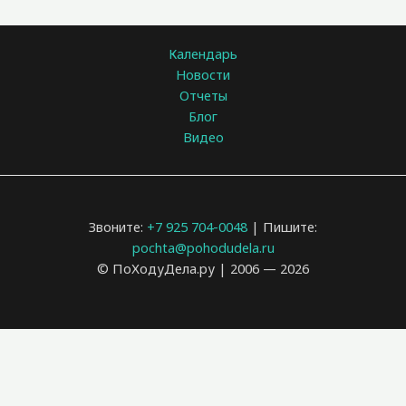
Календарь
Новости
Отчеты
Блог
Видео
Звоните:
+7 925 704-0048
| Пишите:
pochta@pohodudela.ru
© ПоХодуДела.ру | 2006 — 2026