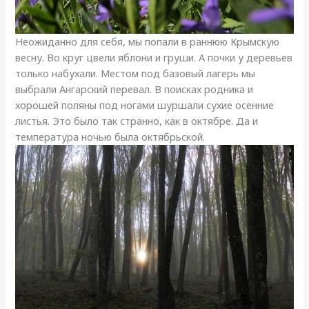
Неожиданно для себя, мы попали в раннюю Крымскую
весну. Во круг цвели яблони и груши. А почки у деревьев
только набухали. Местом под базовый лагерь мы
выбрали Ангарский перевал. В поисках родника и
хорошей поляны под ногами шуршали сухие осенние
листья. Это было так странно, как в октябре. Да и
температура ночью была октябрьской.