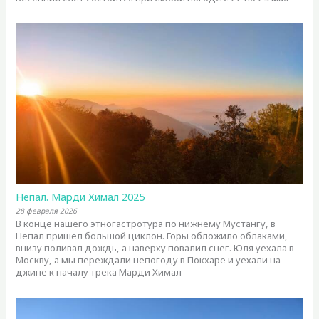
Непал. Марди Химал 2025
28 февраля 2026
В конце нашего этногастротура по нижнему Мустангу, в
Непал пришел большой циклон. Горы обложило облаками,
внизу поливал дождь, а наверху повалил снег. Юля уехала в
Москву, а мы переждали непогоду в Покхаре и уехали на
джипе к началу трека Марди Химал