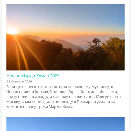
Непал. Марди Химал 2025
28 февраля 2026
В конце нашего этногастротура по нижнему Мустангу, в
Непал пришел большой циклон. Горы обложило облаками,
внизу поливал дождь, а наверху повалил снег. Юля уехала в
Москву, а мы переждали непогоду в Покхаре и уехали на
джипе к началу трека Марди Химал