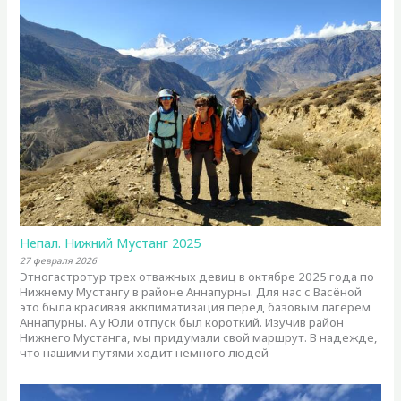
Непал. Нижний Мустанг 2025
27 февраля 2026
Этногастротур трех отважных девиц в октябре 2025 года по
Нижнему Мустангу в районе Аннапурны. Для нас с Васёной
это была красивая акклиматизация перед базовым лагерем
Аннапурны. А у Юли отпуск был короткий. Изучив район
Нижнего Мустанга, мы придумали свой маршрут. В надежде,
что нашими путями ходит немного людей