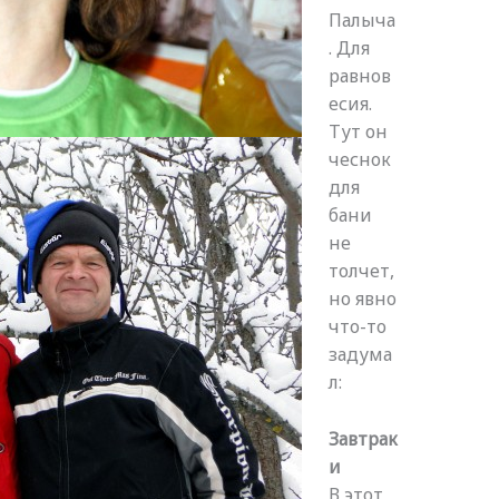
Палыча
. Для
равнов
есия.
Тут он
чеснок
для
бани
не
толчет,
но явно
что-то
задума
л:
Завтрак
и
В этот