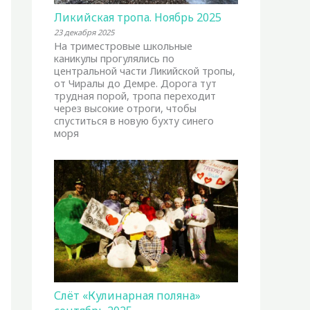
Ликийская тропа. Ноябрь 2025
23 декабря 2025
На триместровые школьные
каникулы прогулялись по
центральной части Ликийской тропы,
от Чиралы до Демре. Дорога тут
трудная порой, тропа переходит
через высокие отроги, чтобы
спуститься в новую бухту синего
моря
Слёт «Кулинарная поляна»