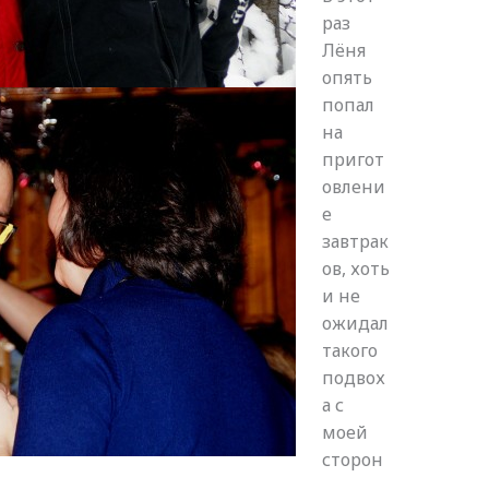
раз
Лёня
опять
попал
на
пригот
овлени
е
завтрак
ов, хоть
и не
ожидал
такого
подвох
а с
моей
сторон