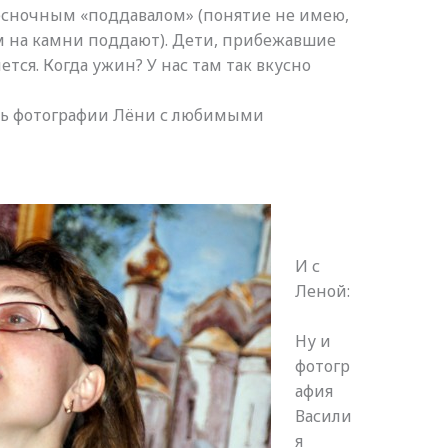
есночным «поддавалом» (понятие не имею,
ем на камни поддают). Дети, прибежавшие
ется. Когда ужин? У нас там так вкусно
сть фотографии Лёни с любимыми
И с
Леной:
Ну и
фотогр
афия
Васили
я