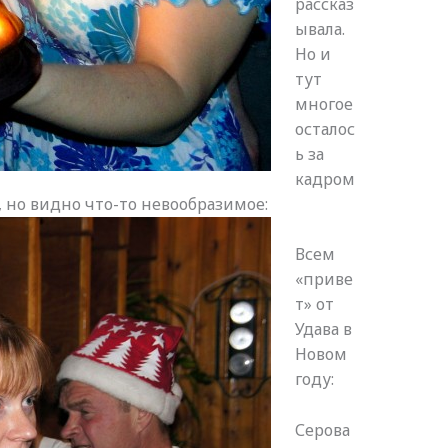
рассказ
ывала.
Но и
тут
многое
осталос
ь за
кадром
, но видно что-то невообразимое:
Всем
«приве
т» от
Удава в
Новом
году:
Серова