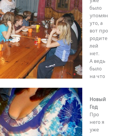
уже
было
упомян
уто, а
вот про
родите
лей
нет.
А ведь
было
на что
Новый
Год
Про
него я
уже