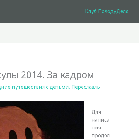
Клуб ПоХодуДела
улы 2014. За кадром
дние путешествия с детьми
,
Переславль
Для
написа
ния
продол