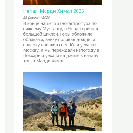
Непал. Марди Химал 2025
28 февраля 2026
В конце нашего этногастротура по
нижнему Мустангу, в Непал пришел
большой циклон. Горы обложило
облаками, внизу поливал дождь, а
наверху повалил снег. Юля уехала в
Москву, а мы переждали непогоду в
Покхаре и уехали на джипе к началу
трека Марди Химал