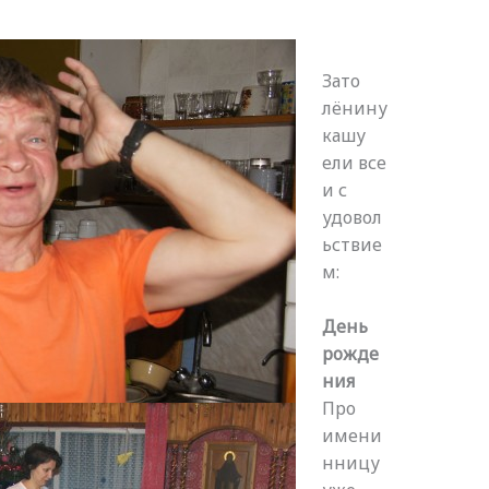
Зато
лёнину
кашу
ели все
и с
удовол
ьствие
м:
День
рожде
ния
Про
имени
нницу