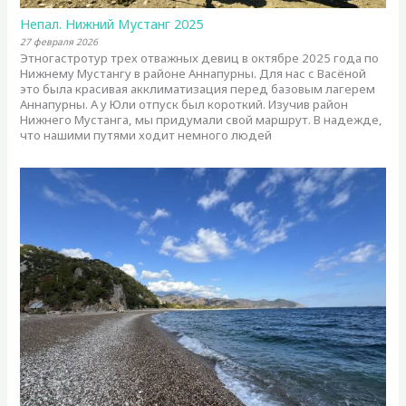
Непал. Нижний Мустанг 2025
27 февраля 2026
Этногастротур трех отважных девиц в октябре 2025 года по
Нижнему Мустангу в районе Аннапурны. Для нас с Васёной
это была красивая акклиматизация перед базовым лагерем
Аннапурны. А у Юли отпуск был короткий. Изучив район
Нижнего Мустанга, мы придумали свой маршрут. В надежде,
что нашими путями ходит немного людей