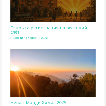
Открыта регистрация на весенний
слёт
Новости
/
17 апреля 2026
Непал. Марди Химал 2025