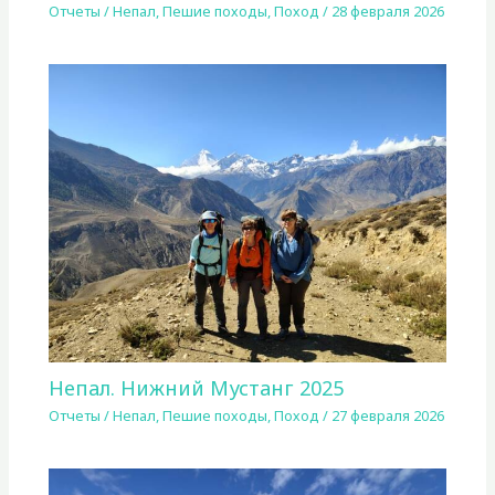
Отчеты
/
Непал
,
Пешие походы
,
Поход
/
28 февраля 2026
Непал. Нижний Мустанг 2025
Отчеты
/
Непал
,
Пешие походы
,
Поход
/
27 февраля 2026