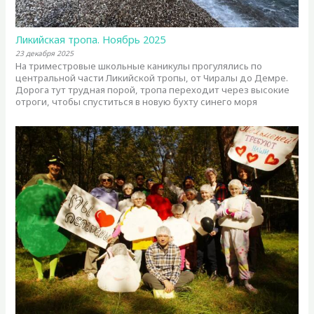
Ликийская тропа. Ноябрь 2025
23 декабря 2025
На триместровые школьные каникулы прогулялись по
центральной части Ликийской тропы, от Чиралы до Демре.
Дорога тут трудная порой, тропа переходит через высокие
отроги, чтобы спуститься в новую бухту синего моря