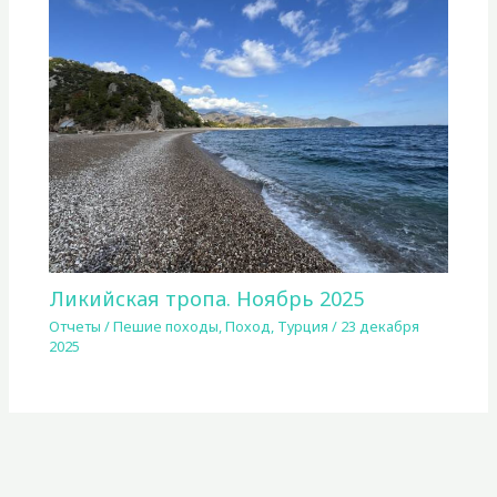
Ликийская тропа. Ноябрь 2025
Отчеты
/
Пешие походы
,
Поход
,
Турция
/
23 декабря
2025