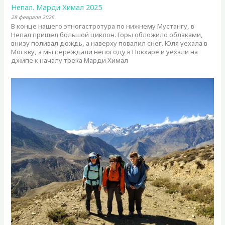
Непал. Марди Химал 2025
28 февраля 2026
В конце нашего этногастротура по нижнему Мустангу, в
Непал пришел большой циклон. Горы обложило облаками,
внизу поливал дождь, а наверху повалил снег. Юля уехала в
Москву, а мы переждали непогоду в Покхаре и уехали на
джипе к началу трека Марди Химал