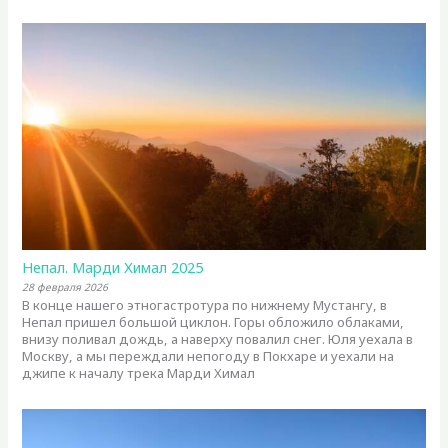
Непал. Марди Химал 2025
28 февраля 2026
В конце нашего этногастротура по нижнему Мустангу, в
Непал пришел большой циклон. Горы обложило облаками,
внизу поливал дождь, а наверху повалил снег. Юля уехала в
Москву, а мы переждали непогоду в Покхаре и уехали на
джипе к началу трека Марди Химал