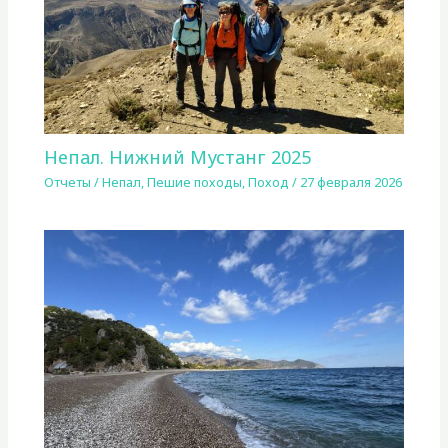
Непал. Нижний Мустанг 2025
Отчеты
/
Непал
,
Пешие походы
,
Поход
/
27 февраля 2026