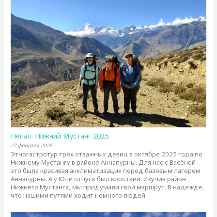
Непал. Нижний Мустанг 2025
27 февраля 2026
Этногастротур трех отважных девиц в октябре 2025 года по
Нижнему Мустангу в районе Аннапурны. Для нас с Васёной
это была красивая акклиматизация перед базовым лагерем
Аннапурны. А у Юли отпуск был короткий. Изучив район
Нижнего Мустанга, мы придумали свой маршрут. В надежде,
что нашими путями ходит немного людей