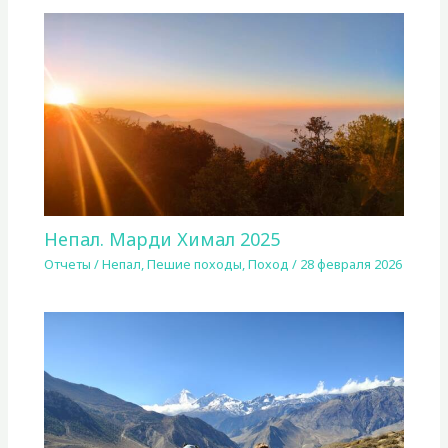
Непал. Марди Химал 2025
Отчеты
/
Непал
,
Пешие походы
,
Поход
/
28 февраля 2026