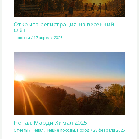
Открыта регистрация на весенний
слёт
Новости
/
17 апреля 2026
Непал. Марди Химал 2025
Отчеты
/
Непал
,
Пешие походы
,
Поход
/
28 февраля 2026