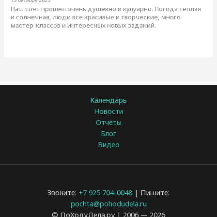
13 октября 2025
Наш слет прошел очень душевно и кулуарно. Погода теплая
и солнечная, люди все красивые и творческие, много
мастер-классов и интересных новых заданий.
Календарь
Новости
Отчеты
Блог
Видео
Звоните:
+7 925 704-0048
| Пишите:
pochta@pohodudela.ru
© ПоХодуДела.ру | 2006 — 2026