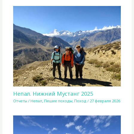
Непал. Нижний Мустанг 2025
Отчеты
/
Непал
,
Пешие походы
,
Поход
/
27 февраля 2026