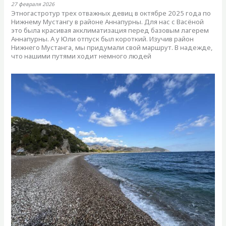
27 февраля 2026
Этногастротур трех отважных девиц в октябре 2025 года по
Нижнему Мустангу в районе Аннапурны. Для нас с Васёной
это была красивая акклиматизация перед базовым лагерем
Аннапурны. А у Юли отпуск был короткий. Изучив район
Нижнего Мустанга, мы придумали свой маршрут. В надежде,
что нашими путями ходит немного людей