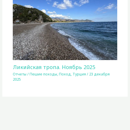
Ликийская тропа. Ноябрь 2025
Отчеты
/
Пешие походы
,
Поход
,
Турция
/
23 декабря
2025