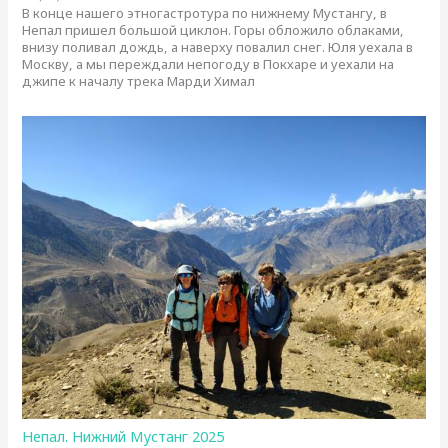
В конце нашего этногастротура по нижнему Мустангу, в
Непал пришел большой циклон. Горы обложило облаками,
внизу поливал дождь, а наверху повалил снег. Юля уехала в
Москву, а мы переждали непогоду в Покхаре и уехали на
джипе к началу трека Марди Химал
Непал. Нижний Мустанг 2025