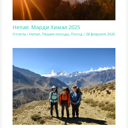
Непал. Марди Химал 2025
Отчеты
/
Непал
,
Пешие походы
,
Поход
/
28 февраля 2026