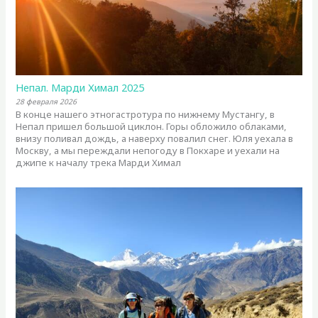
Непал. Марди Химал 2025
28 февраля 2026
В конце нашего этногастротура по нижнему Мустангу, в
Непал пришел большой циклон. Горы обложило облаками,
внизу поливал дождь, а наверху повалил снег. Юля уехала в
Москву, а мы переждали непогоду в Покхаре и уехали на
джипе к началу трека Марди Химал