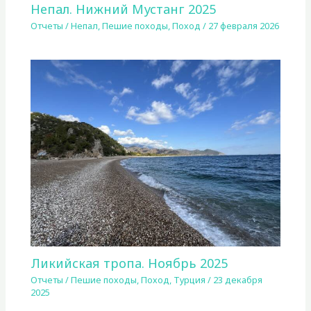
Непал. Нижний Мустанг 2025
Отчеты
/
Непал
,
Пешие походы
,
Поход
/
27 февраля 2026
Ликийская тропа. Ноябрь 2025
Отчеты
/
Пешие походы
,
Поход
,
Турция
/
23 декабря
2025