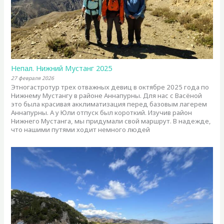
Непал. Нижний Мустанг 2025
27 февраля 2026
Этногастротур трех отважных девиц в октябре 2025 года по
Нижнему Мустангу в районе Аннапурны. Для нас с Васёной
это была красивая акклиматизация перед базовым лагерем
Аннапурны. А у Юли отпуск был короткий. Изучив район
Нижнего Мустанга, мы придумали свой маршрут. В надежде,
что нашими путями ходит немного людей