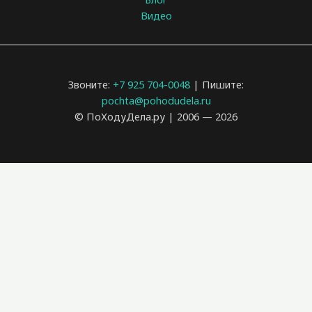
Видео
Звоните:
+7 925 704-0048
| Пишите:
pochta@pohodudela.ru
© ПоХодуДела.ру | 2006 — 2026