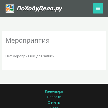
Перейти
к
содержимому
Мероприятия
Нет мероприятий для записи
Календарь
Новости
Отчеты
Блог