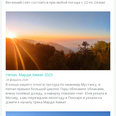
Весенний слёт состоится при любой погоде с 22 по 24 мая
Непал. Марди Химал 2025
28 февраля 2026
В конце нашего этногастротура по нижнему Мустангу, в
Непал пришел большой циклон. Горы обложило облаками,
внизу поливал дождь, а наверху повалил снег. Юля уехала в
Москву, а мы переждали непогоду в Покхаре и уехали на
джипе к началу трека Марди Химал