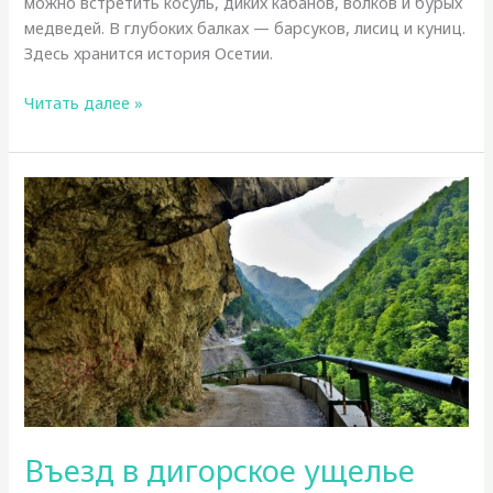
можно встретить косуль, диких кабанов, волков и бурых
медведей. В глубоких балках — барсуков, лисиц и куниц.
Здесь хранится история Осетии.
Дигория
Читать далее »
Въезд в дигорское ущелье