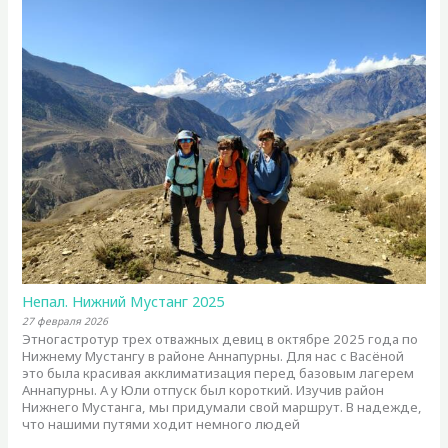
Непал. Нижний Мустанг 2025
27 февраля 2026
Этногастротур трех отважных девиц в октябре 2025 года по
Нижнему Мустангу в районе Аннапурны. Для нас с Васёной
это была красивая акклиматизация перед базовым лагерем
Аннапурны. А у Юли отпуск был короткий. Изучив район
Нижнего Мустанга, мы придумали свой маршрут. В надежде,
что нашими путями ходит немного людей