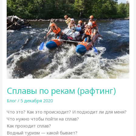
и
чем
хорош?
Сплавы по рекам (рафтинг)
Блог
/
5 декабря 2020
Что это? Как это происходит? И подходит ли для меня?
Что нужно чтобы пойти на сплав?
Как проходит сплав?
Водный туризм — какой бывает?