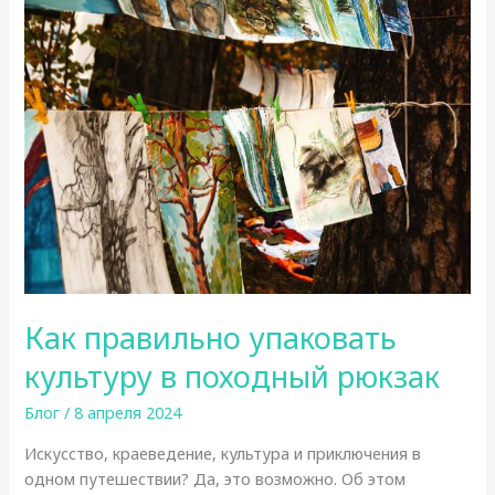
с
детьми
Как правильно упаковать
культуру в походный рюкзак
Блог
/
8 апреля 2024
Искусство, краеведение, культура и приключения в
одном путешествии? Да, это возможно. Об этом