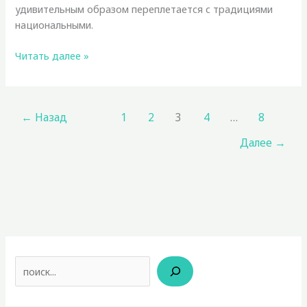
удивительным образом переплетается с традициями
национальными.
Религия
Читать далее »
в
Осетии
←
Назад
1
2
3
4
…
8
Далее
→
Поиск