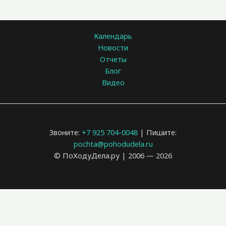
Календарь
Новости
Отчеты
Блог
Видео
Звоните:
+7 925 704-0048
| Пишите:
pochta@pohodudela.ru
© ПоХодуДела.ру | 2006 — 2026