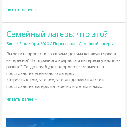
Сплавы
Читать далее »
по
рекам
(рафтинг)
Семейный лагерь: что это?
Блог
/
5 октября 2020
/
Переславль
,
Семейный лагерь
Вы хотите провести со своими детьми каникулы ярко и
интересно? Дети разного возраста и интересы у вас всех
разные? Тогда вам будет здорово всем вместе в
пространстве «семейного лагеря».
Хитрость в том, что всё, что мы делаем вместе в
пространстве лагеря, интересно и детям и нам…
Семейный
Читать далее »
лагерь:
что
это?