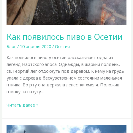
Как появилось пиво в Осетии
Блог
/
10 апреля 2020
/
Осетия
Как появилось пиво у осетин рассказывает одна из
легенд Нартского эпоса. Однажды, в жаркий полдень,
св. Георгий лёг отдохнуть под деревом. К нему на грудь
упала с дерева в бесчувственном состоянии маленькая
птичка. Во рту она держала лепестки хмеля. Положив
птичку за пазуху…
Как
Читать далее »
появилось
пиво
в
Осетии