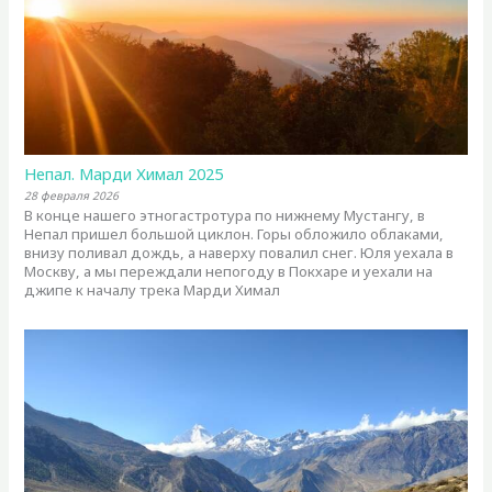
Непал. Марди Химал 2025
28 февраля 2026
В конце нашего этногастротура по нижнему Мустангу, в
Непал пришел большой циклон. Горы обложило облаками,
внизу поливал дождь, а наверху повалил снег. Юля уехала в
Москву, а мы переждали непогоду в Покхаре и уехали на
джипе к началу трека Марди Химал