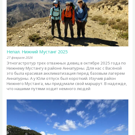
Непал. Нижний Мустанг 2025
27 февраля 2026
Этногастротур трех отважных девиц в октябре 2025 года по
Нижнему Мустангу в районе Аннапурны. Для нас с Васёной
это была красивая акклиматизация перед базовым лагерем
Аннапурны. А у Юли отпуск был короткий. Изучив район
Нижнего Мустанга, мы придумали свой маршрут. В надежде,
что нашими путями ходит немного людей