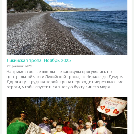
Ликийская тропа. Ноябрь 2025
23 декабря 2025
На триместровые школьные каникулы прогулялись по
центральной части Ликийской тропы, от Чиралы до Демре.
Дорога тут трудная порой, тропа переходит через высокие
отроги, чтобы спуститься в новую бухту синего моря