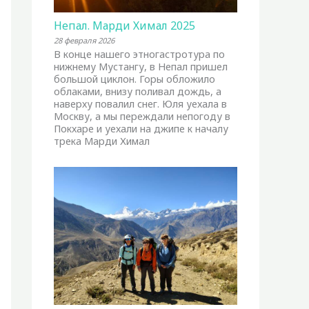
Непал. Марди Химал 2025
28 февраля 2026
В конце нашего этногастротура по
нижнему Мустангу, в Непал пришел
большой циклон. Горы обложило
облаками, внизу поливал дождь, а
наверху повалил снег. Юля уехала в
Москву, а мы переждали непогоду в
Покхаре и уехали на джипе к началу
трека Марди Химал