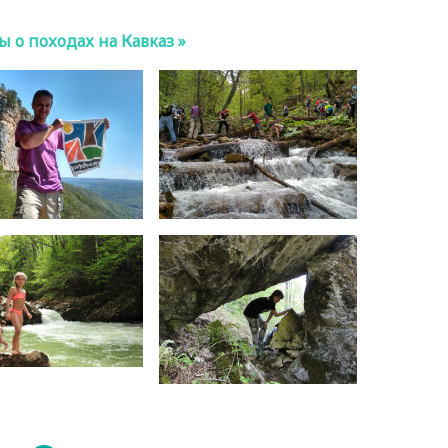
 о походах на Кавказ »
чью может опуститься до 5 С