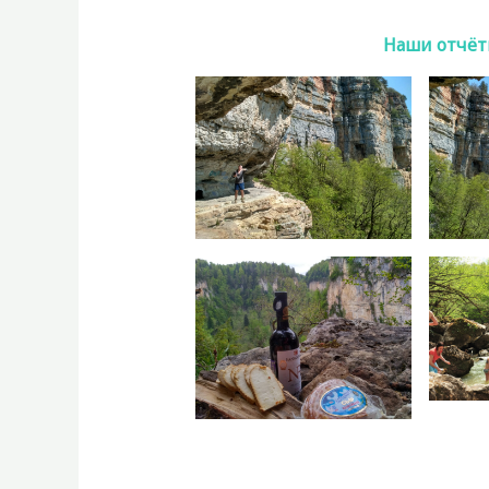
Что взять с собой?
Наши отчёты
Еда в походе
Правила поведения в походе
Погода. Днём больше 20 С, но