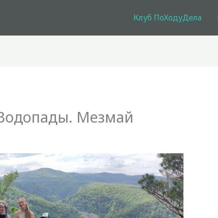
Клуб ПоХодуДела
 Водопады. Мезмай