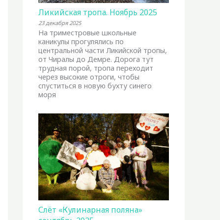
Ликийская тропа. Ноябрь 2025
23 декабря 2025
На триместровые школьные
каникулы прогулялись по
центральной части Ликийской тропы,
от Чиралы до Демре. Дорога тут
трудная порой, тропа переходит
через высокие отроги, чтобы
спуститься в новую бухту синего
моря
Слёт «Кулинарная поляна»