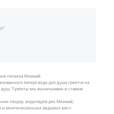
тут
йоне поселка Мезмай.
изованного лагеря вода для душа греется на
й душ. Туалеты мы выкапываем и ставим
ании пещер, водопадов рек Мезмай,
в и многочисленных видовых мест.