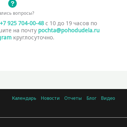
ались вопросы?
+7 925 704-00-48
с 10 до 19 часов по
шите на почту
pochta@pohodudela.ru
gram
круглосуточно.
Календарь
Новости
Отчеты
Блог
Видео