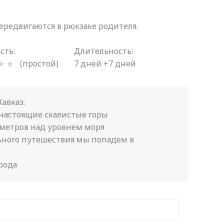
ередвигаются в рюкзаке родителя.
сть:
Длительность:
★
★
(простой)
7 дней +7 дней
авказ:
 настоящие скалистые горы
 метров над уровнем моря
ьного путешествия мы попадем в
рода