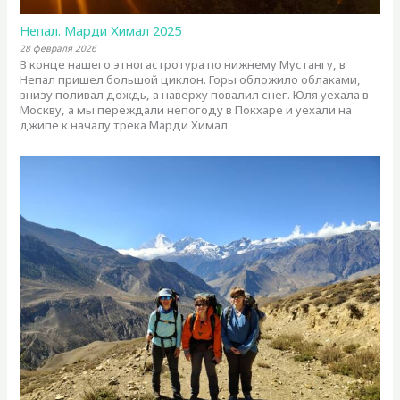
Непал. Марди Химал 2025
28 февраля 2026
В конце нашего этногастротура по нижнему Мустангу, в
Непал пришел большой циклон. Горы обложило облаками,
внизу поливал дождь, а наверху повалил снег. Юля уехала в
Москву, а мы переждали непогоду в Покхаре и уехали на
джипе к началу трека Марди Химал