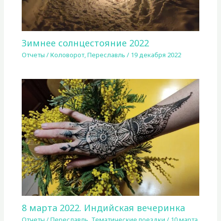
Зимнее солнцестояние 2022
Отчеты
/
Коловорот
,
Переславль
/
19 декабря 2022
8 марта 2022. Индийская вечеринка
Отчеты
/
Переславль
,
Тематические поездки
/
10 марта