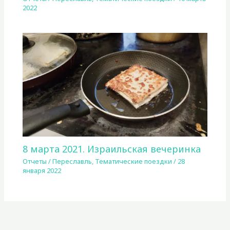
2022
8 марта 2021. Израильская вечеринка
Отчеты
/
Переславль
,
Тематические поездки
/
28
января 2022