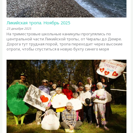
Ликийская тропа. Ноябрь 2025
23 декабря 2025
На триместровые школьные каникулы прогулялись по
центральной части Ликийской тропы, от Чиралы до Демре.
Дорога тут трудная порой, тропа переходит через высокие
отроги, чтобы спуститься в новую бухту синего моря