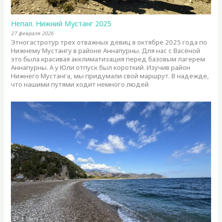
Непал. Нижний Мустанг 2025
27 февраля 2026
Этногастротур трех отважных девиц в октябре 2025 года по
Нижнему Мустангу в районе Аннапурны. Для нас с Васёной
это была красивая акклиматизация перед базовым лагерем
Аннапурны. А у Юли отпуск был короткий. Изучив район
Нижнего Мустанга, мы придумали свой маршрут. В надежде,
что нашими путями ходит немного людей