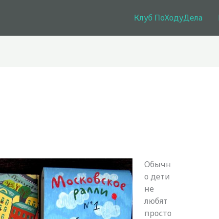
Клуб ПоХодуДела
Обычн
о дети
не
любят
просто