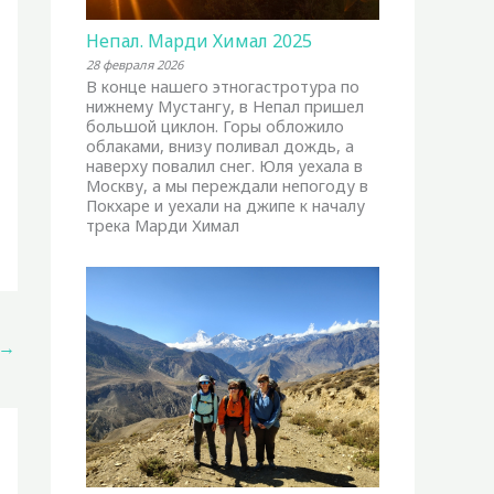
Непал. Марди Химал 2025
28 февраля 2026
В конце нашего этногастротура по
нижнему Мустангу, в Непал пришел
большой циклон. Горы обложило
облаками, внизу поливал дождь, а
наверху повалил снег. Юля уехала в
Москву, а мы переждали непогоду в
Покхаре и уехали на джипе к началу
трека Марди Химал
→