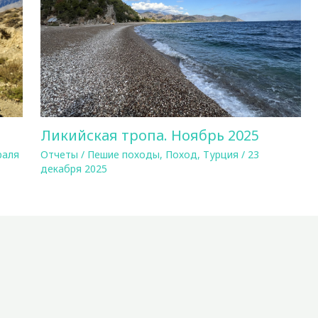
Ликийская тропа. Ноябрь 2025
раля
Отчеты
/
Пешие походы
,
Поход
,
Турция
/
23
декабря 2025