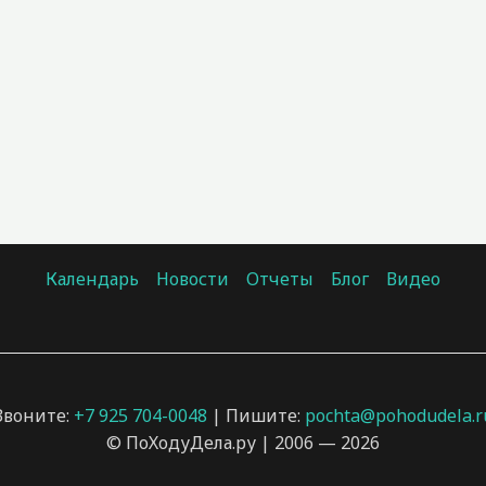
Календарь
Новости
Отчеты
Блог
Видео
Звоните:
+7 925 704-0048
| Пишите:
pochta@pohodudela.r
© ПоХодуДела.ру | 2006 — 2026