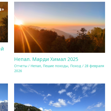
ий
Непал. Марди Химал 2025
Отчеты
/
Непал
,
Пешие походы
,
Поход
/
28 февраля
2026