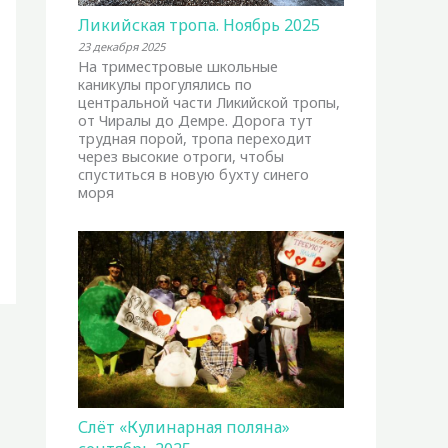
Ликийская тропа. Ноябрь 2025
23 декабря 2025
На триместровые школьные
каникулы прогулялись по
центральной части Ликийской тропы,
от Чиралы до Демре. Дорога тут
трудная порой, тропа переходит
через высокие отроги, чтобы
спуститься в новую бухту синего
моря
Слёт «Кулинарная поляна»