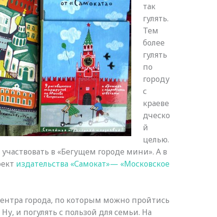
так
гулять.
Тем
более
гулять
по
городу
с
краеве
дческо
й
целью.
участвовать в «Бегущем городе мини». А в
оект
издательства «Самокат»— «Московское
центра города, по которым можно пройтись
Ну, и погулять с пользой для семьи. На